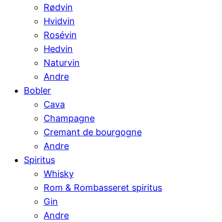
Rødvin
Hvidvin
Rosévin
Hedvin
Naturvin
Andre
Bobler
Cava
Champagne
Cremant de bourgogne
Andre
Spiritus
Whisky
Rom & Rombasseret spiritus
Gin
Andre