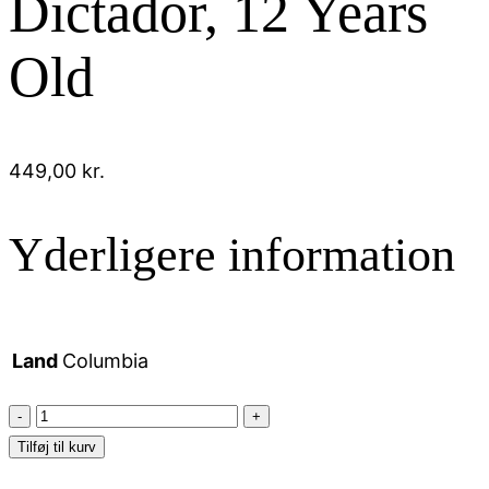
Dictador, 12 Years
Old
449,00
kr.
Yderligere information
Land
Columbia
Dictador,
12
Tilføj til kurv
Years