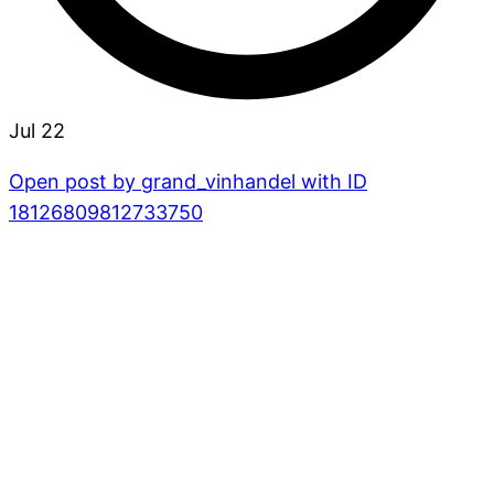
Jul 22
Open post by grand_vinhandel with ID
18126809812733750