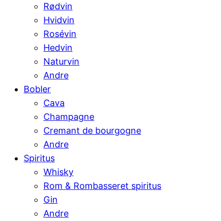
Rødvin
Hvidvin
Rosévin
Hedvin
Naturvin
Andre
Bobler
Cava
Champagne
Cremant de bourgogne
Andre
Spiritus
Whisky
Rom & Rombasseret spiritus
Gin
Andre