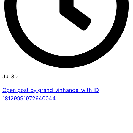
Jul 30
Open post by grand_vinhandel with ID
18129991972640044