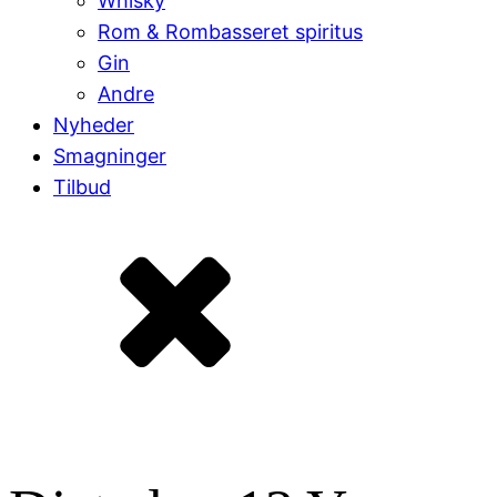
Whisky
Rom & Rombasseret spiritus
Gin
Andre
Nyheder
Smagninger
Tilbud