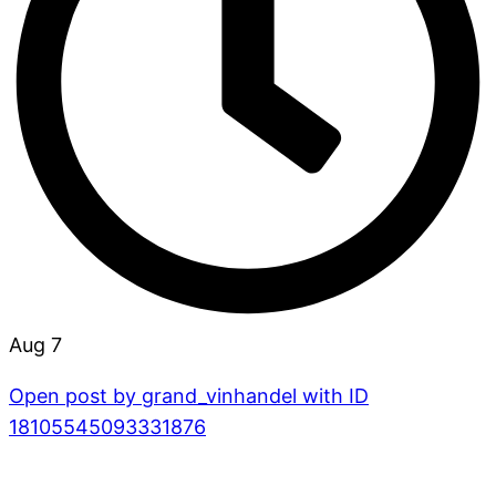
Aug 7
Open post by grand_vinhandel with ID
18105545093331876