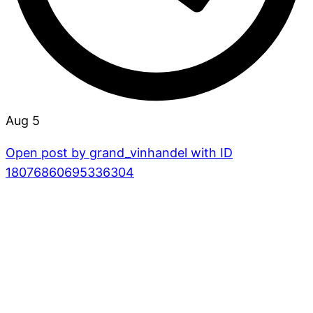
Aug 5
Open post by grand_vinhandel with ID
18076860695336304