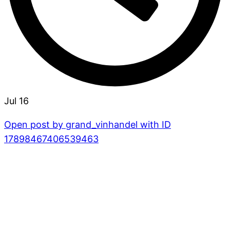
Jul 16
Open post by grand_vinhandel with ID
17898467406539463