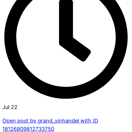
Jul 22
Open post by grand_vinhandel with ID
18126809812733750