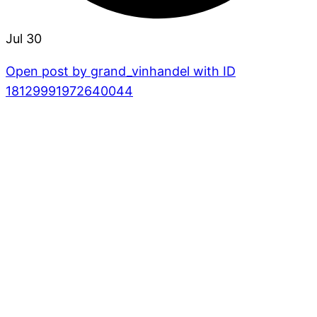
Jul 30
Open post by grand_vinhandel with ID
18129991972640044