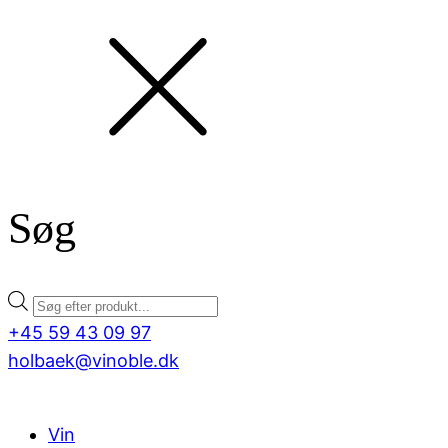
Søg
Products
search
+45 59 43 09 97
holbaek@vinoble.dk
Vin