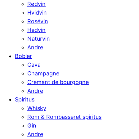
Rødvin
Hvidvin
Rosévin
Hedvin
Naturvin
Andre
Bobler
Cava
Champagne
Cremant de bourgogne
Andre
Spiritus
Whisky
Rom & Rombasseret spiritus
Gin
Andre