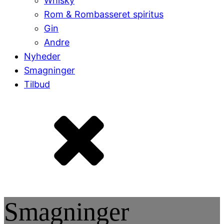
Whisky
Rom & Rombasseret spiritus
Gin
Andre
Nyheder
Smagninger
Tilbud
Smagninger