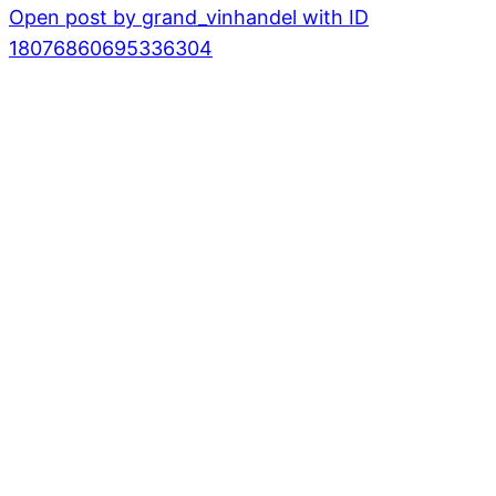
Open post by grand_vinhandel with ID
18076860695336304