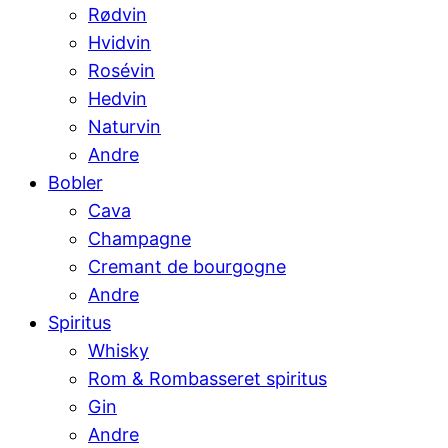
Rødvin
Hvidvin
Rosévin
Hedvin
Naturvin
Andre
Bobler
Cava
Champagne
Cremant de bourgogne
Andre
Spiritus
Whisky
Rom & Rombasseret spiritus
Gin
Andre