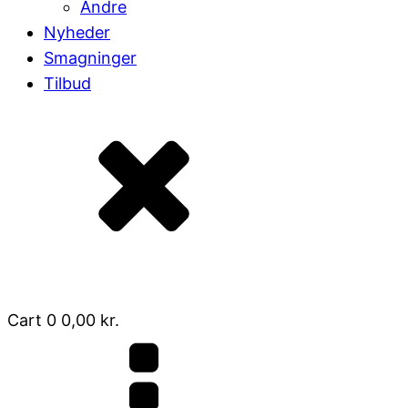
Andre
Nyheder
Smagninger
Tilbud
Cart
0
0,00
kr.