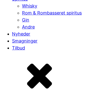
Whisky
Rom & Rombasseret spiritus
Gin
Andre
Nyheder
Smagninger
Tilbud