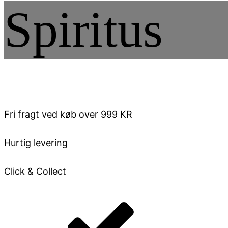
Spiritus
Fri fragt ved køb over 999 KR
Hurtig levering
Click & Collect