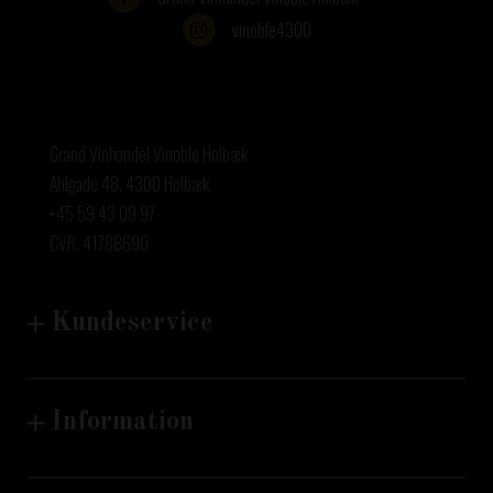
vinoble4300
grand_vinhandel
grand_vinhandel
grand_vinhandel
grand_vinhandel
Aug 7
Aug 5
Jul 30
Jul 22
Grand Vinhandel Vinoble Holbæk
Ahlgade 48, 4300 Holbæk
+45 59 43 09 97
CVR: 41788690
Kundeservice
Information