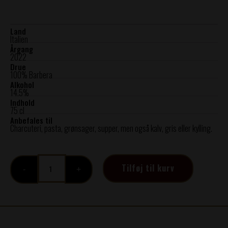
Land
Italien
Årgang
2022
Drue
100% Barbera
Alkohol
14.5%
Indhold
75 cl
Anbefales til
Charcuteri, pasta, grønsager, supper, men også kalv, gris eller kylling.
2022
Tilføj til kurv
BARBERA
D
ALBA
SCARRONE
DOC,
Vietti,