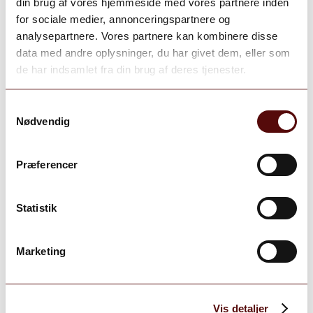
din brug af vores hjemmeside med vores partnere inden
for sociale medier, annonceringspartnere og
vinoble4300
analysepartnere. Vores partnere kan kombinere disse
data med andre oplysninger, du har givet dem, eller som
grand_vinhandel
grand_vinhandel
grand_vinhandel
grand_vinhandel
Jul 30
Jul 22
Aug 7
Aug 5
de har indsamlet fra din brug af deres tjenester.
Grand Vinhandel Vinoble Holbæk
Ahlgade 48, 4300 Holbæk
Samtykkevalg
Nødvendig
+45 59 43 09 97
Præferencer
CVR: 41788690
Statistik
Kundeservice
Marketing
Om Grand Vinhandel
Vis detaljer