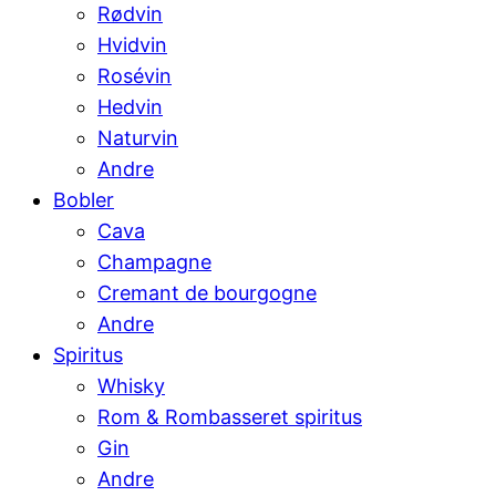
Rødvin
Hvidvin
Rosévin
Hedvin
Naturvin
Andre
Bobler
Cava
Champagne
Cremant de bourgogne
Andre
Spiritus
Whisky
Rom & Rombasseret spiritus
Gin
Andre