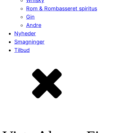
Whisky
Rom & Rombasseret spiritus
Gin
Andre
Nyheder
Smagninger
Tilbud