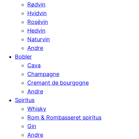
Rødvin
Hvidvin
Rosévin
Hedvin
Naturvin
Andre
Bobler
Cava
Champagne
Cremant de bourgogne
Andre
Spiritus
Whisky
Rom & Rombasseret spiritus
Gin
Andre