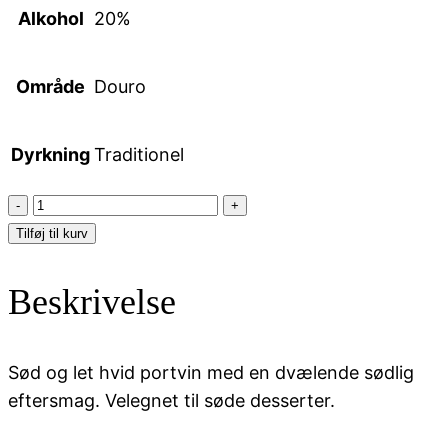
Alkohol
20%
Område
Douro
Dyrkning
Traditionel
Vista
Alegre,
Tilføj til kurv
Fine
White
Beskrivelse
antal
Sød og let hvid portvin med en dvælende sødlig
eftersmag. Velegnet til søde desserter.