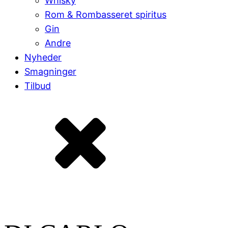
Whisky
Rom & Rombasseret spiritus
Gin
Andre
Nyheder
Smagninger
Tilbud