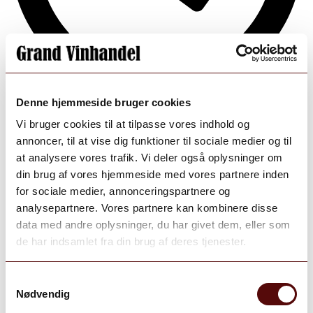
Denne hjemmeside bruger cookies
Aug 7
Vi bruger cookies til at tilpasse vores indhold og
annoncer, til at vise dig funktioner til sociale medier og til
Open post by grand_vinhandel with ID
at analysere vores trafik. Vi deler også oplysninger om
18105545093331876
din brug af vores hjemmeside med vores partnere inden
for sociale medier, annonceringspartnere og
analysepartnere. Vores partnere kan kombinere disse
data med andre oplysninger, du har givet dem, eller som
de har indsamlet fra din brug af deres tjenester.
Samtykkevalg
Nødvendig