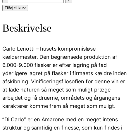
CARLO,
Tilføj til kurv
AMARONE
CLASSICO
Beskrivelse
Cantine
Lenotti
antal
Carlo Lenotti – husets kompromisløse
kældermester. Den begrænsede produktion af
6.000-9.000 flasker er efter lagring på fad
yderligere lagret på flasker i firmaets kældre inden
afskibning. Vinificeringsfilosofien for denne vin er
at lade naturen så meget som muligt præge
arbejdet og få druerne, områdets og årgangens
karakterer komme frem så meget som muligt.
”Di Carlo” er en Amarone med en meget intens
struktur og samtidig en finesse, som kun findes i