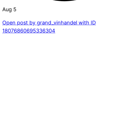
Aug 5
Open post by grand_vinhandel with ID
18076860695336304