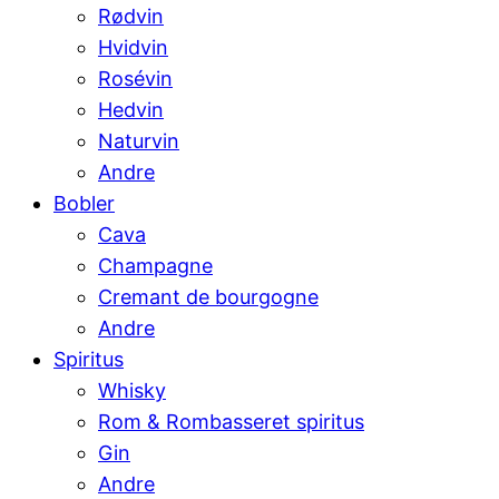
Rødvin
Hvidvin
Rosévin
Hedvin
Naturvin
Andre
Bobler
Cava
Champagne
Cremant de bourgogne
Andre
Spiritus
Whisky
Rom & Rombasseret spiritus
Gin
Andre