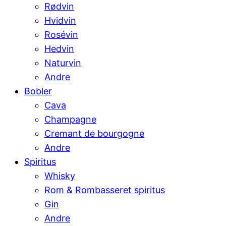
Rødvin
Hvidvin
Rosévin
Hedvin
Naturvin
Andre
Bobler
Cava
Champagne
Cremant de bourgogne
Andre
Spiritus
Whisky
Rom & Rombasseret spiritus
Gin
Andre