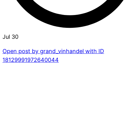
Jul 30
Open post by grand_vinhandel with ID
18129991972640044