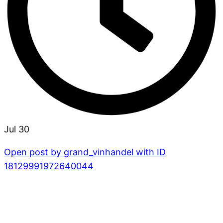
Jul 30
Open post by grand_vinhandel with ID
18129991972640044