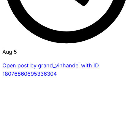
Aug 5
Open post by grand_vinhandel with ID
18076860695336304