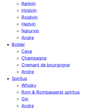
Rødvin
Hvidvin
Rosévin
Hedvin
Naturvin
Andre
Bobler
Cava
Champagne
Cremant de bourgogne
Andre
Spiritus
Whisky
Rom & Rombasseret spiritus
Gin
Andre