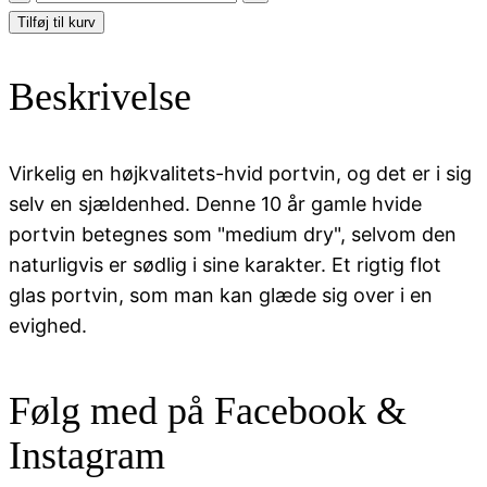
Alegre,
Tilføj til kurv
10
Year
Beskrivelse
Old
Medium
Dry
Virkelig en højkvalitets-hvid portvin, og det er i sig
White
selv en sjældenhed. Denne 10 år gamle hvide
antal
portvin betegnes som "medium dry", selvom den
naturligvis er sødlig i sine karakter. Et rigtig flot
glas portvin, som man kan glæde sig over i en
evighed.
Følg med på Facebook &
Instagram