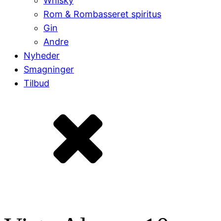
Whisky
Rom & Rombasseret spiritus
Gin
Andre
Nyheder
Smagninger
Tilbud