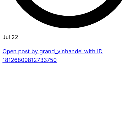
Jul 22
Open post by grand_vinhandel with ID
18126809812733750