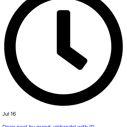
Jul 16
Open post by grand_vinhandel with ID