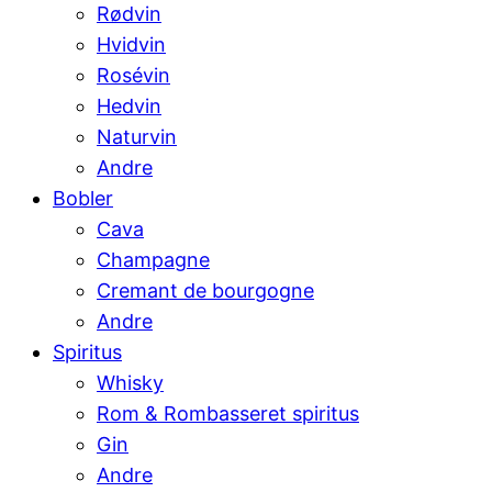
Rødvin
Hvidvin
Rosévin
Hedvin
Naturvin
Andre
Bobler
Cava
Champagne
Cremant de bourgogne
Andre
Spiritus
Whisky
Rom & Rombasseret spiritus
Gin
Andre