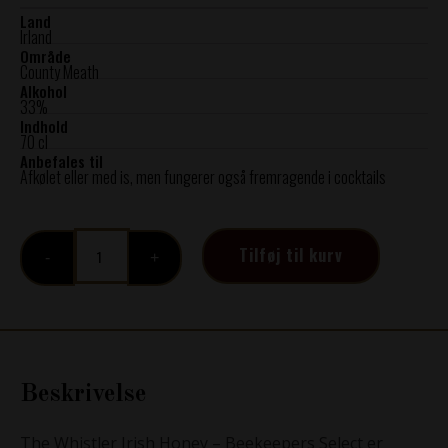
Land
Irland
Område
County Meath
Alkohol
33%
Indhold
70 cl
Anbefales til
Afkølet eller med is, men fungerer også fremragende i cocktails
The
Tilføj til kurv
Whistler
-
Irish
Honey,
33%
antal
Beskrivelse
The Whistler Irish Honey – Beekeepers Select er