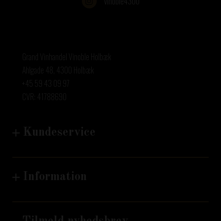
vinoble4300
grand_vinhandel
grand_vinhandel
grand_vinhandel
grand_vinhandel
Aug 7
Aug 5
Jul 30
Jul 22
Grand Vinhandel Vinoble Holbæk
Ahlgade 48, 4300 Holbæk
+45 59 43 09 97
CVR: 41788690
Kundeservice
Information