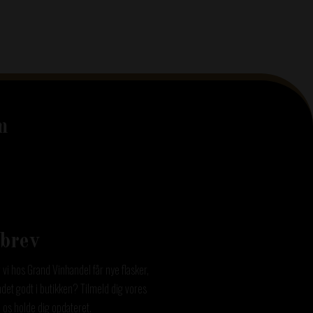
m
grand_vinhandel
Jul 22
brev
r vi hos Grand Vinhandel får nye flasker,
andet godt i butikken? Tilmeld dig vores
 os holde dig opdateret.