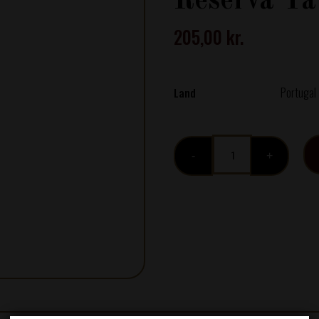
Reserva T
205,00
kr.
Portugal
Land
Ramos
Pinto,
Adriano
Porto
Reserva
Tawny
antal