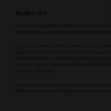
Beskrivelse
Det er grundlæggeren af Ramos Pinto – den foreta
Tawny Reserva. Det var i øvrigt under dette enkle na
I dag laves Adriano med en blanding af 6-7 år ga
teglstensfarve med røde nuancer, en sammensætning
duften finder man en vidunderlig nøddeagtig bouq
brombær. Adriano har en sødmefuld og fantastisk
på en god udvikling.
Den kan drikkes som apéritif (en smule afkølet) me
måltid evt. sammen med frugttærte eller med choko