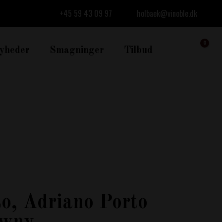
+45 59 43 09 97
holbaek@vinoble.dk
0
yheder
Smagninger
Tilbud
Cart
o, Adriano Porto