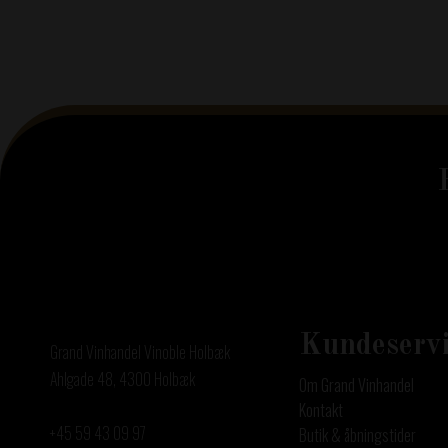
grand_vinhandel
Aug 7
Kundeservi
Grand Vinhandel Vinoble Holbæk
Ahlgade 48, 4300 Holbæk
Om Grand Vinhandel
Kontakt
+45 59 43 09 97
Butik & åbningstider