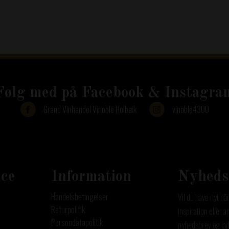
Følg med på Facebook & Instagra
Grand Vinhandel Vinoble Holbæk
vinoble4300
grand_vinhandel
grand_vinhandel
Aug 5
Jul 30
ce
Information
Nyheds
Handelsbetingelser
Vil du have nyt nå
Returpolitik
inspiration eller 
Persondatapolitik
nyhedsbrev og lad