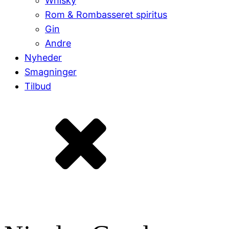
Whisky
Rom & Rombasseret spiritus
Gin
Andre
Nyheder
Smagninger
Tilbud