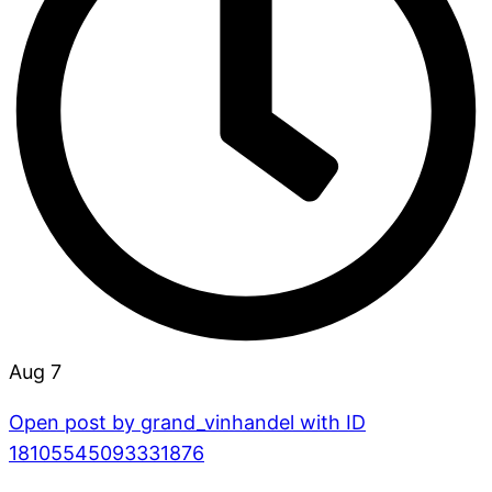
Aug 7
Open post by grand_vinhandel with ID
18105545093331876