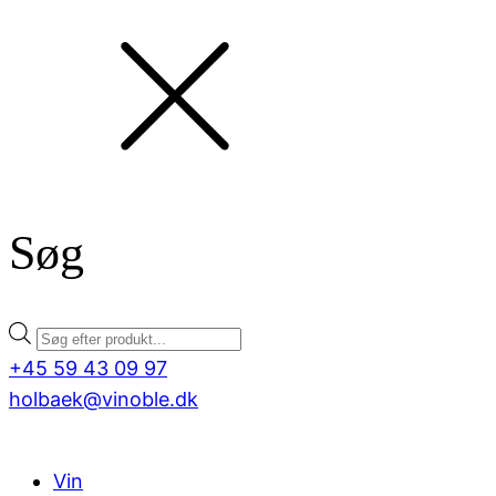
Søg
Products
search
+45 59 43 09 97
holbaek@vinoble.dk
Vin