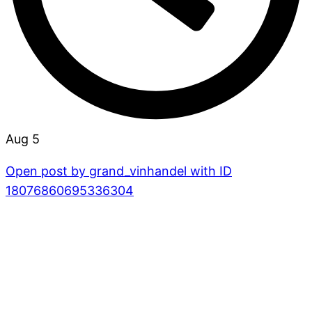
Aug 5
Open post by grand_vinhandel with ID
18076860695336304