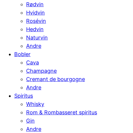
Rødvin
Hvidvin
Rosévin
Hedvin
Naturvin
Andre
Bobler
Cava
Champagne
Cremant de bourgogne
Andre
Spiritus
Whisky
Rom & Rombasseret spiritus
Gin
Andre