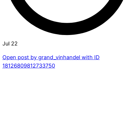
Jul 22
Open post by grand_vinhandel with ID
18126809812733750