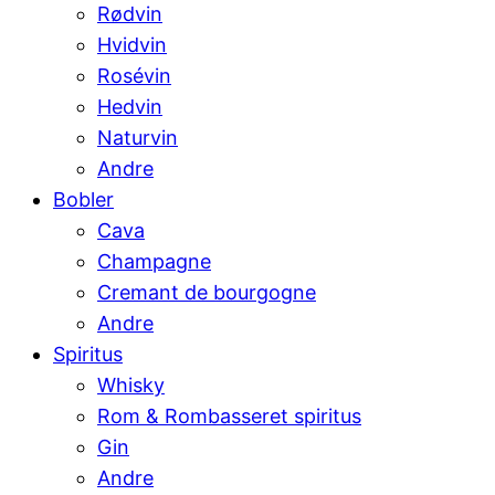
Rødvin
Hvidvin
Rosévin
Hedvin
Naturvin
Andre
Bobler
Cava
Champagne
Cremant de bourgogne
Andre
Spiritus
Whisky
Rom & Rombasseret spiritus
Gin
Andre