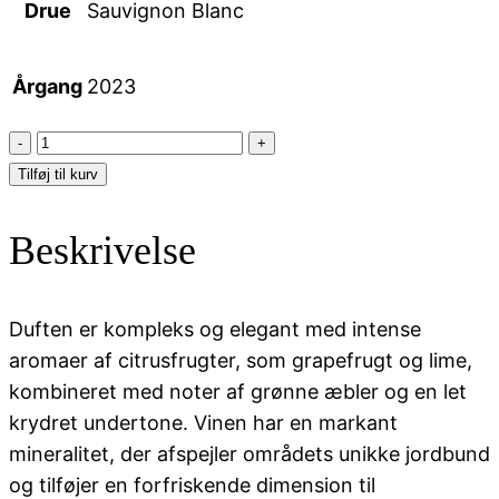
Drue
Sauvignon Blanc
Årgang
2023
Nicolas
Gaudry
Tilføj til kurv
-
Pouilly-
Beskrivelse
Fumé,
Traditionnel
2023
Duften er kompleks og elegant med intense
antal
aromaer af citrusfrugter, som grapefrugt og lime,
kombineret med noter af grønne æbler og en let
krydret undertone. Vinen har en markant
mineralitet, der afspejler områdets unikke jordbund
og tilføjer en forfriskende dimension til