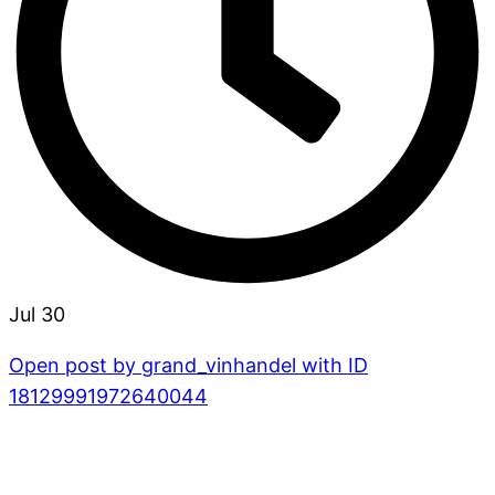
Jul 30
Open post by grand_vinhandel with ID
18129991972640044