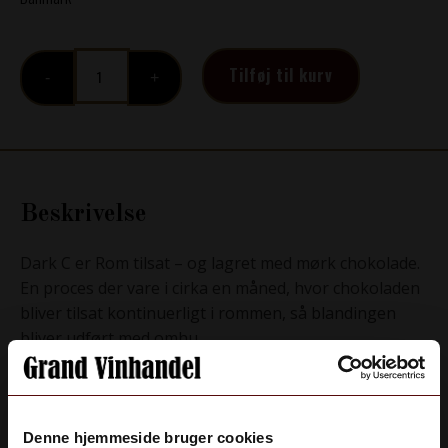
Mez-
Tilføj til kurv
Clado,
Dark
C
antal
Beskrivelse
Dark C er Rom tilsat – og lagret med mørk chokolade.
En proces der vare i cirka en måned, hvor chokoladen
bliver tilsat kontinuerligt i rommen, så blandingen
bliver udført med omhu.
Baseret på Rom af Spansk oprindelse og lagret på
amerikanske egetræsfade i 8 år.
Denne hjemmeside bruger cookies