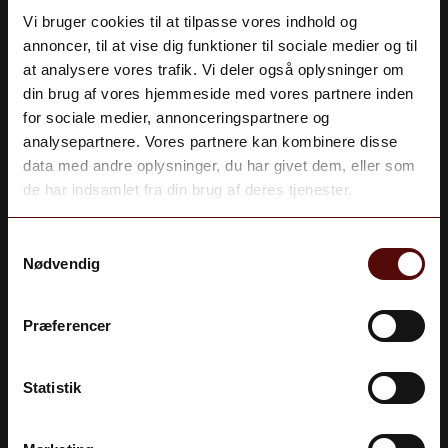
Vi bruger cookies til at tilpasse vores indhold og
Smagen af Dark C er fyldt med sødme og
annoncer, til at vise dig funktioner til sociale medier og til
smagsnuancer af mørk chokolade, en fyldig og
at analysere vores trafik. Vi deler også oplysninger om
behagelig stil der bl.a. nemt kan nydes rent i et glas,
din brug af vores hjemmeside med vores partnere inden
en kop kaffe – eller til isdesserter. Dark C nydes bedst,
for sociale medier, annonceringspartnere og
lettere afkølet (16 grader) eller ved stuetemperatur.
analysepartnere. Vores partnere kan kombinere disse
Aldersbekræftelse
data med andre oplysninger, du har givet dem, eller som
Du skal være 18 år gammel for at deltage.
Dark C er det perfekte valg til alle der elsker smagen
de har indsamlet fra din brug af deres tjenester.
af rom og chokolade. Generelt en let drikkelig spiritus,
JA
som de fleste kan nyde i behagelige og fornøjelige
Samtykkevalg
omgivelse.
Nødvendig
NEJ
Præferencer
Statistik