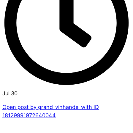
Jul 30
Open post by grand_vinhandel with ID
18129991972640044