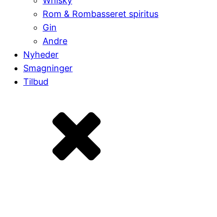
Whisky
Rom & Rombasseret spiritus
Gin
Andre
Nyheder
Smagninger
Tilbud