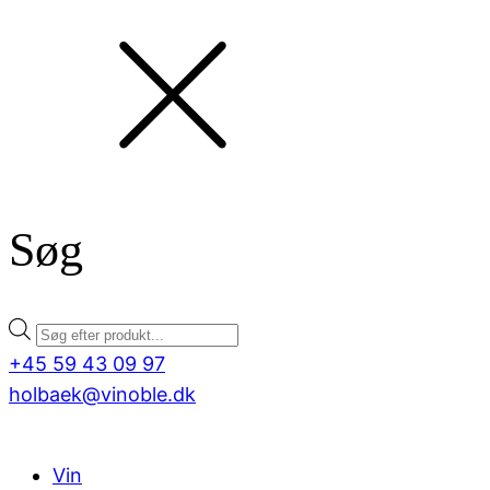
Søg
Products
search
+45 59 43 09 97
holbaek@vinoble.dk
Vin