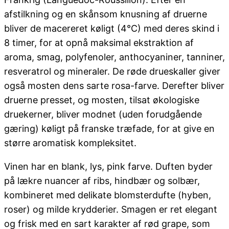
afstilkning og en skånsom knusning af druerne
bliver de macereret køligt (4°C) med deres skind i
8 timer, for at opnå maksimal ekstraktion af
aroma, smag, polyfenoler, anthocyaniner, tanniner,
resveratrol og mineraler. De røde drueskaller giver
også mosten dens sarte rosa-farve. Derefter bliver
druerne presset, og mosten, tilsat økologiske
druekerner, bliver modnet (uden forudgående
gæring) køligt på franske træfade, for at give en
større aromatisk kompleksitet.
Vinen har en blank, lys, pink farve. Duften byder
på lækre nuancer af ribs, hindbær og solbær,
kombineret med delikate blomsterdufte (hyben,
roser) og milde krydderier. Smagen er ret elegant
og frisk med en sart karakter af rød grape, som