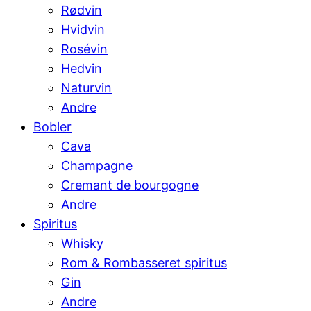
Rødvin
Hvidvin
Rosévin
Hedvin
Naturvin
Andre
Bobler
Cava
Champagne
Cremant de bourgogne
Andre
Spiritus
Whisky
Rom & Rombasseret spiritus
Gin
Andre