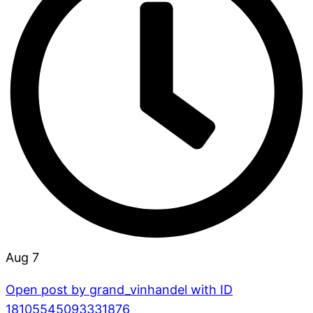
Aug 7
Open post by grand_vinhandel with ID
18105545093331876