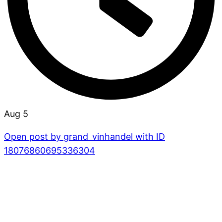
Aug 5
Open post by grand_vinhandel with ID
18076860695336304