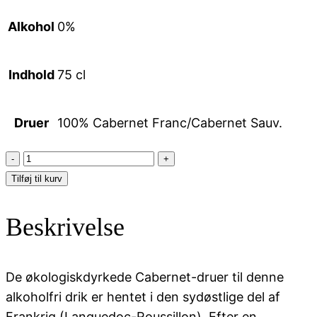
Alkohol
0%
Indhold
75 cl
Druer
100% Cabernet Franc/Cabernet Sauv.
LE
PETIT
Tilføj til kurv
ETOILE
CABERNET
Beskrivelse
ROSE
ØKO
Alkoholfri
De økologiskdyrkede Cabernet-druer til denne
antal
alkoholfri drik er hentet i den sydøstlige del af
Frankrig (Languedoc-Roussillon). Efter en