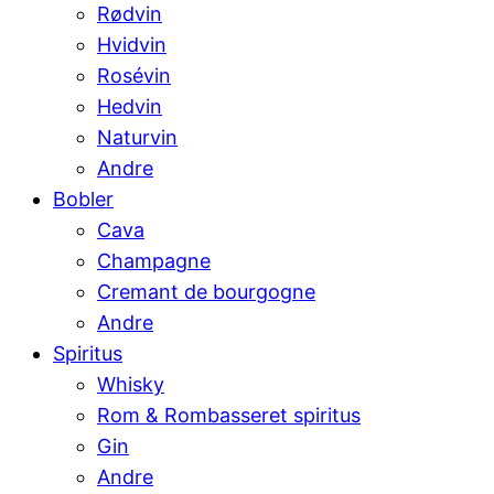
Rødvin
Hvidvin
Rosévin
Hedvin
Naturvin
Andre
Bobler
Cava
Champagne
Cremant de bourgogne
Andre
Spiritus
Whisky
Rom & Rombasseret spiritus
Gin
Andre