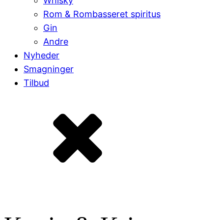
Whisky
Rom & Rombasseret spiritus
Gin
Andre
Nyheder
Smagninger
Tilbud