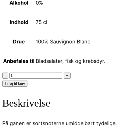
Alkohol
0%
Indhold
75 cl
Drue
100% Sauvignon Blanc
Anbefales til
Bladsalater, fisk og krebsdyr.
Konig
&
Tilføj til kurv
Krieger,
Sauvignon
Beskrivelse
Blanc,
Alkoholfri
antal
På ganen er sortsnoterne umiddelbart tydelige,