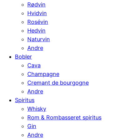
Rødvin
Hvidvin
Rosévin
Hedvin
Naturvin
Andre
Bobler
Cava
Champagne
Cremant de bourgogne
Andre
Spiritus
Whisky
Rom & Rombasseret spiritus
Gin
Andre