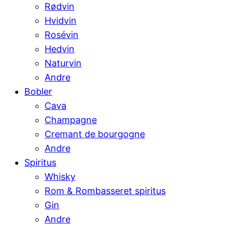
Rødvin
Hvidvin
Rosévin
Hedvin
Naturvin
Andre
Bobler
Cava
Champagne
Cremant de bourgogne
Andre
Spiritus
Whisky
Rom & Rombasseret spiritus
Gin
Andre