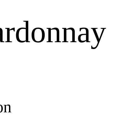
ardonnay
on