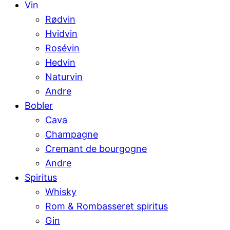
Vin
Rødvin
Hvidvin
Rosévin
Hedvin
Naturvin
Andre
Bobler
Cava
Champagne
Cremant de bourgogne
Andre
Spiritus
Whisky
Rom & Rombasseret spiritus
Gin