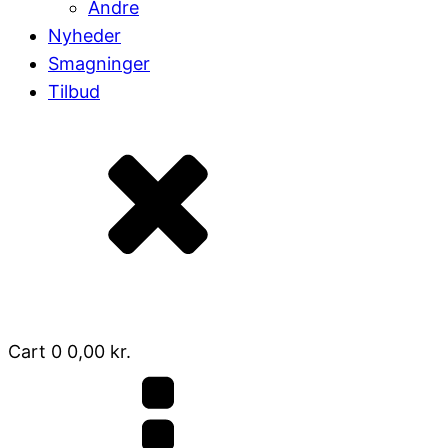
Andre
Nyheder
Smagninger
Tilbud
Cart
0
0,00
kr.