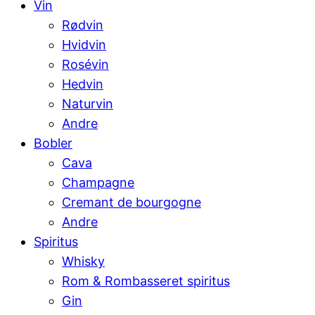
Vin
Rødvin
Hvidvin
Rosévin
Hedvin
Naturvin
Andre
Bobler
Cava
Champagne
Cremant de bourgogne
Andre
Spiritus
Whisky
Rom & Rombasseret spiritus
Gin