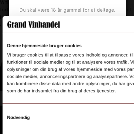
WhiskeyStout er en blød og rund stout, der egner sig
fortrinligt til afslappede stunder. Smagen rummer noter af
Du skal være 18 år gammel for at deltage.
kaffe, mørk chokolade og vanilje med en diskret afrunding
JA
af whiskey.
NEJ
Denne hjemmeside bruger cookies
Vi bruger cookies til at tilpasse vores indhold og annoncer, til
funktioner til sociale medier og til at analysere vores trafik. 
Følg med på Facebook & Instagram
oplysninger om din brug af vores hjemmeside med vores part
Grand Vinhandel Vinoble Holbæk
sociale medier, annonceringspartnere og analysepartnere. V
kan kombinere disse data med andre oplysninger, du har give
vinoble4300
som de har indsamlet fra din brug af deres tjenester.
grand_vinhandel
grand_vinhandel
grand_vinhandel
grand_vinhandel
Samtykkevalg
Jul 30
Jul 22
Jul 16
Aug 5
Nødvendig
Grand Vinhandel Vinoble Holbæk