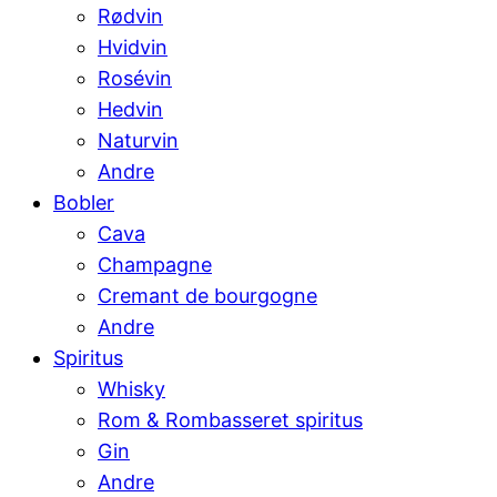
Rødvin
Hvidvin
Rosévin
Hedvin
Naturvin
Andre
Bobler
Cava
Champagne
Cremant de bourgogne
Andre
Spiritus
Whisky
Rom & Rombasseret spiritus
Gin
Andre