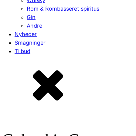
Whisky
Rom & Rombasseret spiritus
Gin
Andre
Nyheder
Smagninger
Tilbud