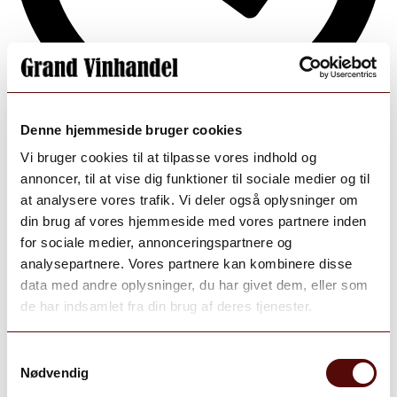
Denne hjemmeside bruger cookies
Aug 7
Vi bruger cookies til at tilpasse vores indhold og
annoncer, til at vise dig funktioner til sociale medier og til
Open post by grand_vinhandel with ID
at analysere vores trafik. Vi deler også oplysninger om
18105545093331876
din brug af vores hjemmeside med vores partnere inden
for sociale medier, annonceringspartnere og
analysepartnere. Vores partnere kan kombinere disse
data med andre oplysninger, du har givet dem, eller som
de har indsamlet fra din brug af deres tjenester.
Samtykkevalg
Nødvendig