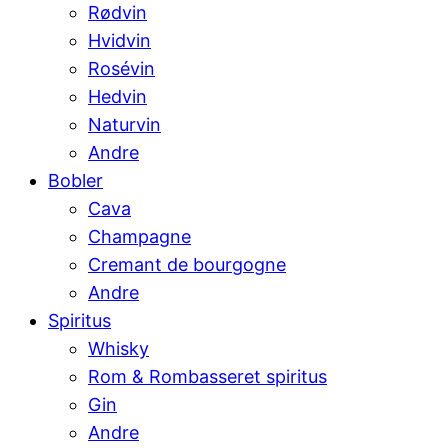
Rødvin
Hvidvin
Rosévin
Hedvin
Naturvin
Andre
Bobler
Cava
Champagne
Cremant de bourgogne
Andre
Spiritus
Whisky
Rom & Rombasseret spiritus
Gin
Andre