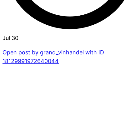
Jul 30
Open post by grand_vinhandel with ID
18129991972640044