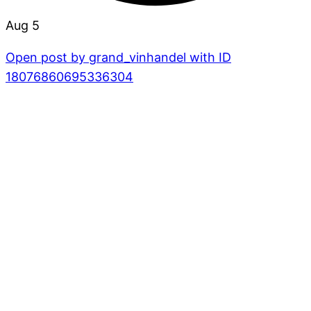
Aug 5
Open post by grand_vinhandel with ID
18076860695336304