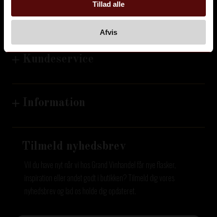
Tillad alle
+45 59 43 09 97
CVR: 41788690
Afvis
Kundeservice
Information
Tilmeld nyhedsbrev
Vil du have nyt når vi hos Grand Vinhandel får nye flasker,
inspiration eller andet godt i butikken? Tilmeld dig vores
nyhedsbrev og lad os holde dig opdateret.