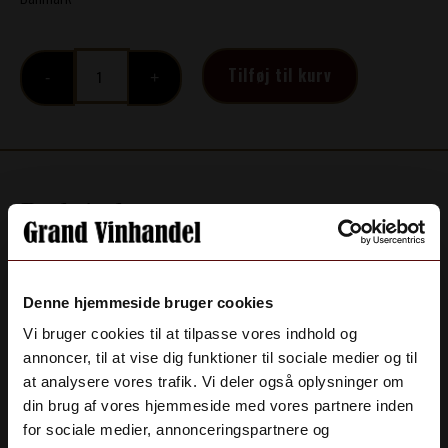
Mez-
Tilføj til kurv
Clado,
"3"
antal
Beskrivelse
Mezclado Rom 3 er en sød og krydret rom, som du
helt sikkert vil elske. Den krydrede søde smag ligger
Denne hjemmeside bruger cookies
godt i munden på selv den mest kræsne rom-drikker.
Vi bruger cookies til at tilpasse vores indhold og
Rommen er blandet og tappet hos romblanderiet
annoncer, til at vise dig funktioner til sociale medier og til
Mezclado, som ligger i Løsning i Østjylland. Rommen
at analysere vores trafik. Vi deler også oplysninger om
er blandet på fade fra oprindelseslandene Spanien og
din brug af vores hjemmeside med vores partnere inden
Panama. Begge er lande, som er anerkendte for deres
for sociale medier, annonceringspartnere og
udsøgte bryggekundskaber.