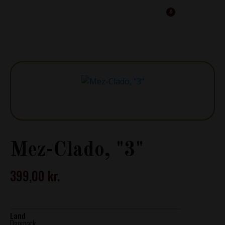
0
Cart
Mez-Clado, "3"
399,00
kr.
Land
Danmark