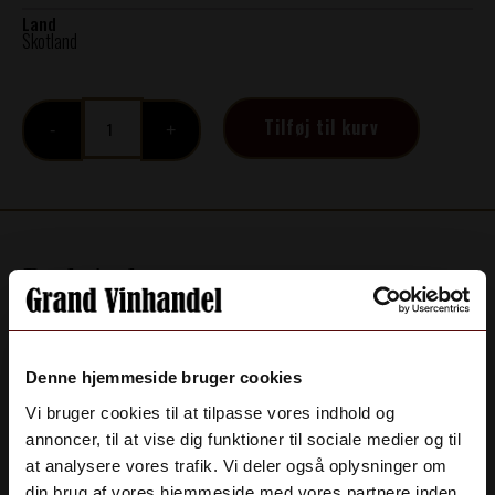
Land
Skotland
Benriach
Tilføj til kurv
-
1991
Single
Cask
Burgundy
antal
Beskrivelse
En speciel aftapning fra destilleriet Benriach i
Speyside regionen, Skotland. Whiskyen blev destilleret
Denne hjemmeside bruger cookies
i 1991 og lagringen har foregået 26 år på Bourgogne
Vi bruger cookies til at tilpasse vores indhold og
fad inden den blev aftappet i 2018.
annoncer, til at vise dig funktioner til sociale medier og til
at analysere vores trafik. Vi deler også oplysninger om
Ville foreslå at nyde whiskyen neat for at fremhæve de
din brug af vores hjemmeside med vores partnere inden