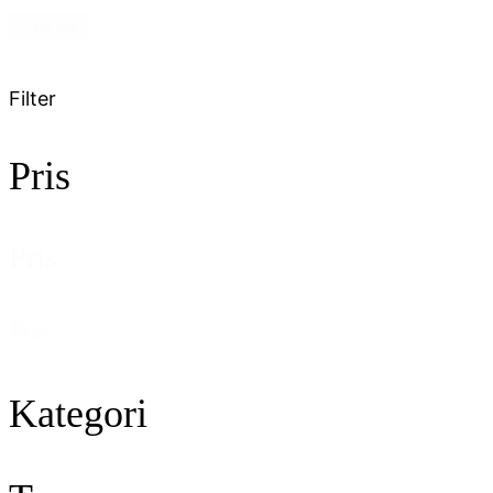
+ Vis alle
Filter
Pris
Pris
Pris
Nulstil
Kategori