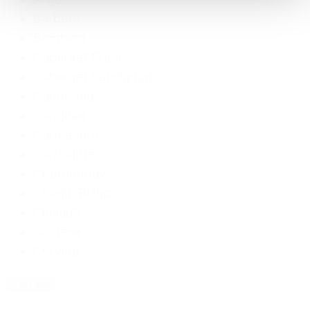
Barbera
Bombino
Cabernet Franc
Cabernet Sauvignon
Cannonau
Carignan
Carmenere
Carricante
Chardonnay
Chenin Blanc
Cinsault
Cortese
Corvina
+ Vis alle