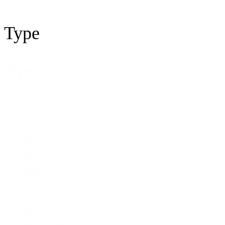
Type
Type
Type
Alle
Vin
Rødvin
Hvidvin
Hedvin
Portvin
Rosévin
Bordvin