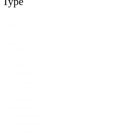
Type
Type
Type
Alle
Vin
Rødvin
Hvidvin
Hedvin
Portvin
Rosévin
Bordvin
Vermouth
Søde vine
Alkoholfri