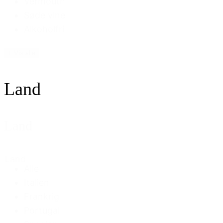
Vermouth
Søde vine
Alkoholfri
+ Vis alle
Land
Land
Land
Alle
Italien
Frankrig
Portugal