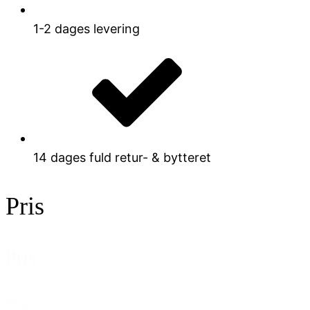
1-2 dages levering
14 dages fuld retur- & bytteret
Pris
Pris
Pris
Nulstil