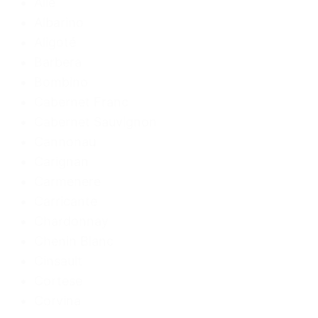
Alle
Albarino
Aligoté
Barbera
Bombino
Cabernet Franc
Cabernet Sauvignon
Cannonau
Carignan
Carmenere
Carricante
Chardonnay
Chenin Blanc
Cinsault
Cortese
Corvina