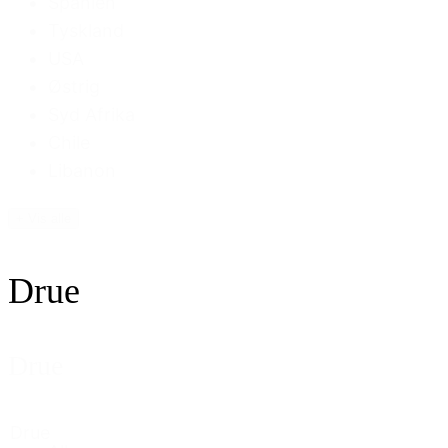
Spanien
Tyskland
USA
Østrig
Syd Afrika
Chile
Libanon
+ Vis alle
Drue
Drue
Drue