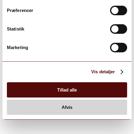
Østrig
Præferencer
Syd Afrika
Chile
Statistik
Libanon
Marketing
+ Vis alle
Drue
Vis detaljer
Drue
Tillad alle
Afvis
Drue
Alle
Albarino
Aligoté