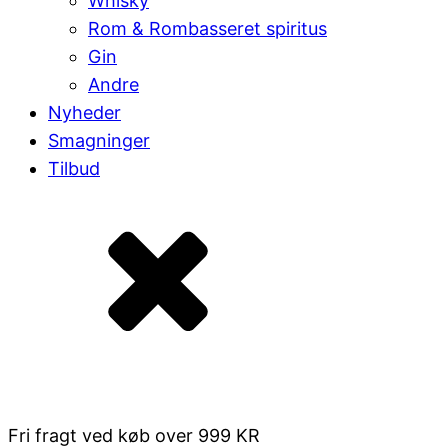
Whisky
Rom & Rombasseret spiritus
Gin
Andre
Nyheder
Smagninger
Tilbud
Fri fragt ved køb over 999 KR