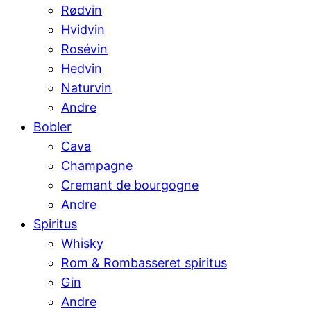
Rødvin
Hvidvin
Rosévin
Hedvin
Naturvin
Andre
Bobler
Cava
Champagne
Cremant de bourgogne
Andre
Spiritus
Whisky
Rom & Rombasseret spiritus
Gin
Andre