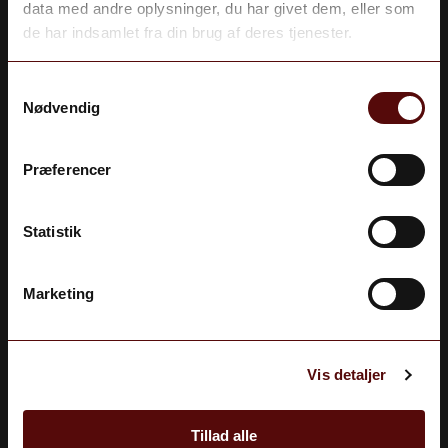
data med andre oplysninger, du har givet dem, eller som
Du skal være 18 år gammel for at deltage.
de har indsamlet fra din brug af deres tjenester.
JA
Samtykkevalg
Nødvendig
NEJ
Præferencer
Statistik
Marketing
Vis detaljer
Onbrina - Prosseco Extra Dry
Italien
Tillad alle
139,00 kr.