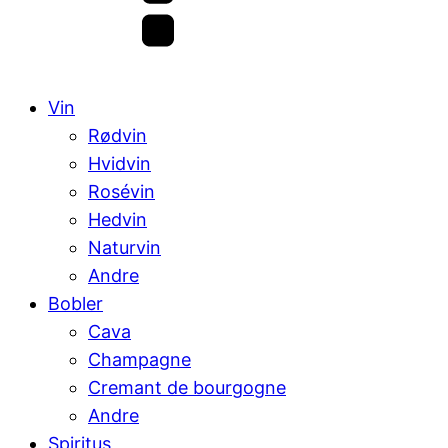
Vin
Rødvin
Hvidvin
Rosévin
Hedvin
Naturvin
Andre
Bobler
Cava
Champagne
Cremant de bourgogne
Andre
Spiritus