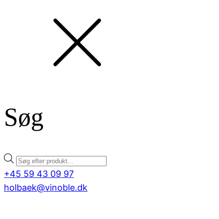
Søg
Products
search
+45 59 43 09 97
holbaek@vinoble.dk