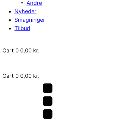
Andre
Nyheder
Smagninger
Tilbud
Cart
0
0,00
kr.
Cart
0
0,00
kr.