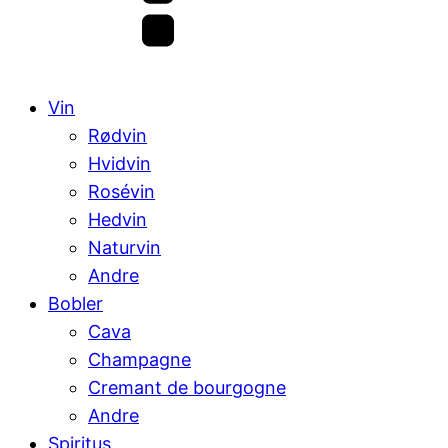
Vin
Rødvin
Hvidvin
Rosévin
Hedvin
Naturvin
Andre
Bobler
Cava
Champagne
Cremant de bourgogne
Andre
Spiritus