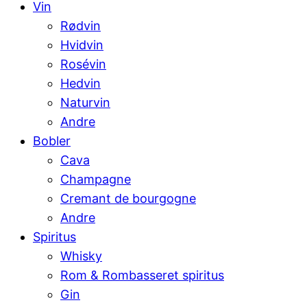
Vin
Rødvin
Hvidvin
Rosévin
Hedvin
Naturvin
Andre
Bobler
Cava
Champagne
Cremant de bourgogne
Andre
Spiritus
Whisky
Rom & Rombasseret spiritus
Gin