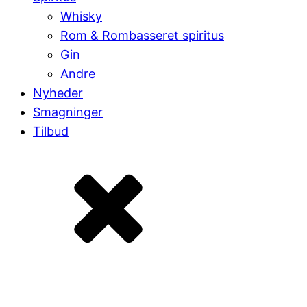
Whisky
Rom & Rombasseret spiritus
Gin
Andre
Nyheder
Smagninger
Tilbud