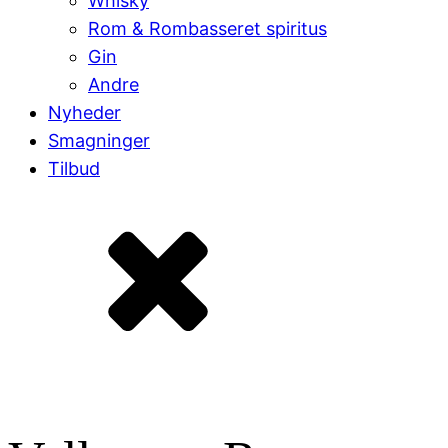
Whisky
Rom & Rombasseret spiritus
Gin
Andre
Nyheder
Smagninger
Tilbud