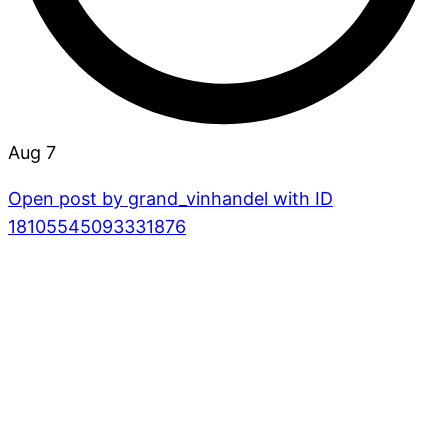
Aug 7
Open post by grand_vinhandel with ID
18105545093331876