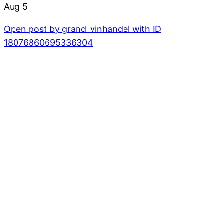
Aug 5
Open post by grand_vinhandel with ID
18076860695336304