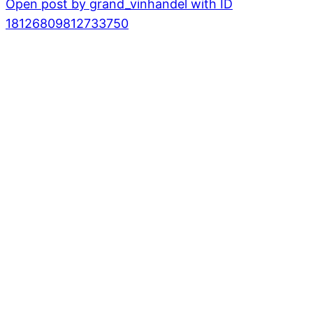
Open post by grand_vinhandel with ID
18126809812733750