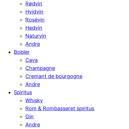
Rødvin
Hvidvin
Rosévin
Hedvin
Naturvin
Andre
Bobler
Cava
Champagne
Cremant de bourgogne
Andre
Spiritus
Whisky
Rom & Rombasseret spiritus
Gin
Andre