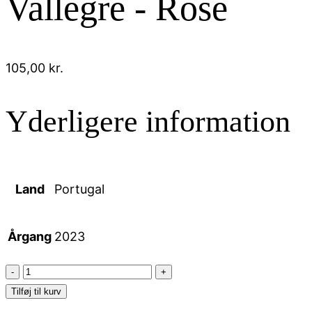
Vallegre - Rose
105,00
kr.
Yderligere information
Land
Portugal
Årgang
2023
Vallegre
-
Tilføj til kurv
Rose