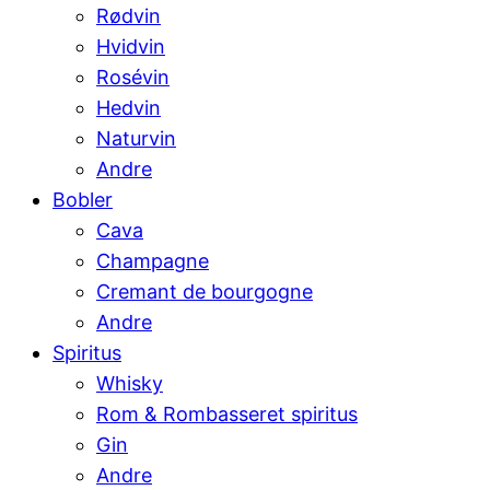
Rødvin
Hvidvin
Rosévin
Hedvin
Naturvin
Andre
Bobler
Cava
Champagne
Cremant de bourgogne
Andre
Spiritus
Whisky
Rom & Rombasseret spiritus
Gin
Andre