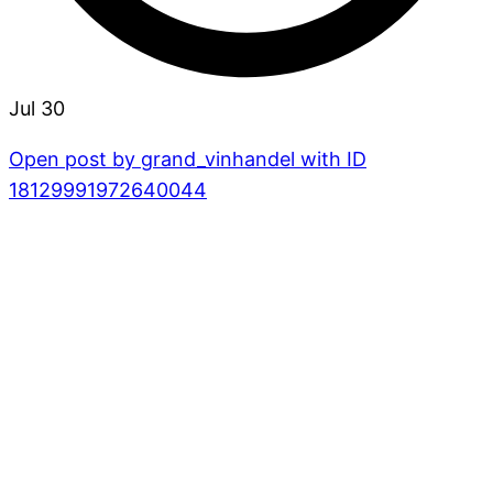
Jul 30
Open post by grand_vinhandel with ID
18129991972640044