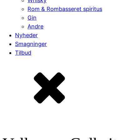
Whisky
Rom & Rombasseret spiritus
Gin
Andre
Nyheder
Smagninger
Tilbud