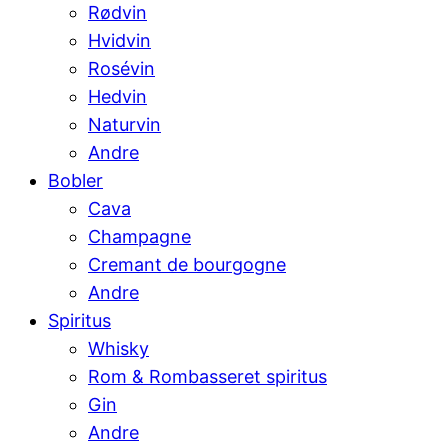
Rødvin
Hvidvin
Rosévin
Hedvin
Naturvin
Andre
Bobler
Cava
Champagne
Cremant de bourgogne
Andre
Spiritus
Whisky
Rom & Rombasseret spiritus
Gin
Andre