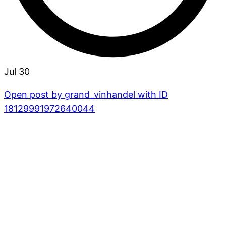
Jul 30
Open post by grand_vinhandel with ID
18129991972640044