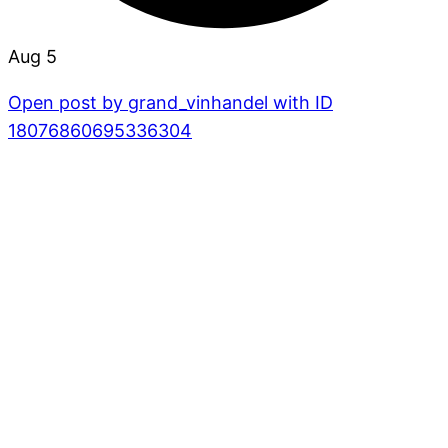
Aug 5
Open post by grand_vinhandel with ID
18076860695336304