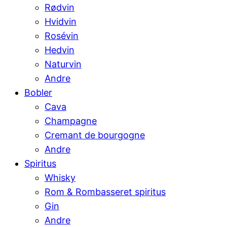
Rødvin
Hvidvin
Rosévin
Hedvin
Naturvin
Andre
Bobler
Cava
Champagne
Cremant de bourgogne
Andre
Spiritus
Whisky
Rom & Rombasseret spiritus
Gin
Andre