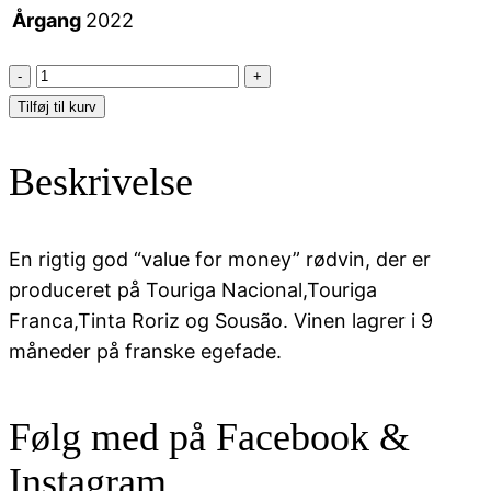
Årgang
2022
Vallegre
-
Tilføj til kurv
Colheita
Tinto
Beskrivelse
Douro
DOC
antal
En rigtig god “value for money” rødvin, der er
produceret på Touriga Nacional,Touriga
Franca,Tinta Roriz og Sousão. Vinen lagrer i 9
måneder på franske egefade.
Følg med på Facebook &
Instagram