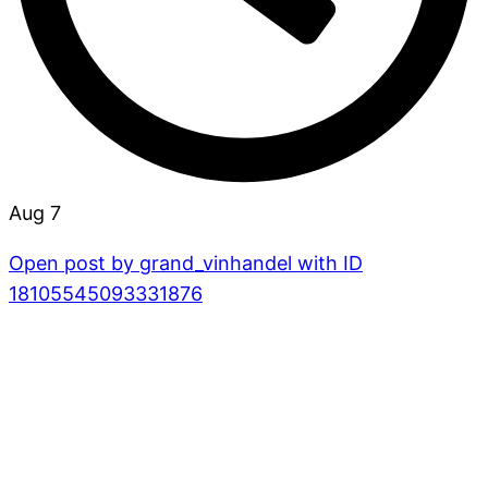
Aug 7
Open post by grand_vinhandel with ID
18105545093331876