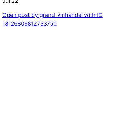
Jul 22
Open post by grand_vinhandel with ID
18126809812733750