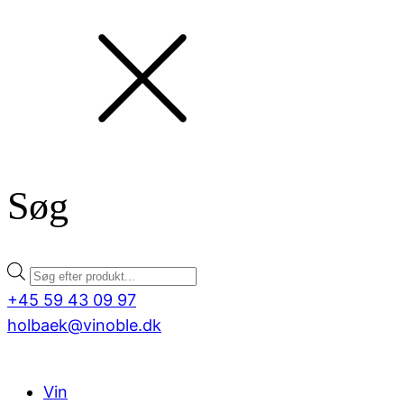
Søg
Products
search
+45 59 43 09 97
holbaek@vinoble.dk
Vin