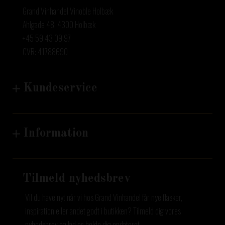
Grand Vinhandel Vinoble Holbæk
Ahlgade 48, 4300 Holbæk
+45 59 43 09 97
CVR: 41788690
Kundeservice
Information
Tilmeld nyhedsbrev
Vil du have nyt når vi hos Grand Vinhandel får nye flasker,
inspiration eller andet godt i butikken? Tilmeld dig vores
nyhedsbrev og lad os holde dig opdateret.