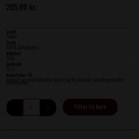
205,00
kr.
Land
Italien
Drue
100% Sangiovese
Alkohol
16%
Indhold
75 cl
Anbefales til
Aperitif serveret kold eller med is og til cocktails som Negroni eller
Boulevardier.
TRAMONTO
Tilføj til kurv
VERMOUTH
ROSSO
ØKO
16%
Organic