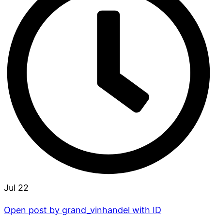
Jul 22
Open post by grand_vinhandel with ID