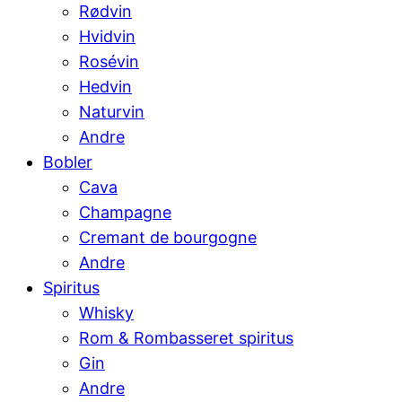
Rødvin
Hvidvin
Rosévin
Hedvin
Naturvin
Andre
Bobler
Cava
Champagne
Cremant de bourgogne
Andre
Spiritus
Whisky
Rom & Rombasseret spiritus
Gin
Andre