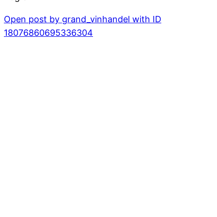
Open post by grand_vinhandel with ID
18076860695336304