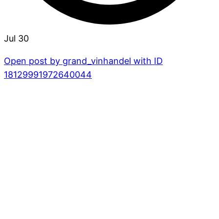
Jul 30
Open post by grand_vinhandel with ID
18129991972640044