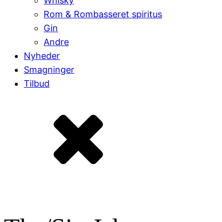
Whisky
Rom & Rombasseret spiritus
Gin
Andre
Nyheder
Smagninger
Tilbud