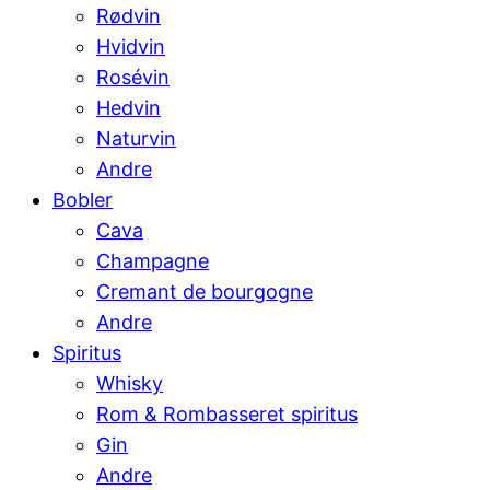
Rødvin
Hvidvin
Rosévin
Hedvin
Naturvin
Andre
Bobler
Cava
Champagne
Cremant de bourgogne
Andre
Spiritus
Whisky
Rom & Rombasseret spiritus
Gin
Andre