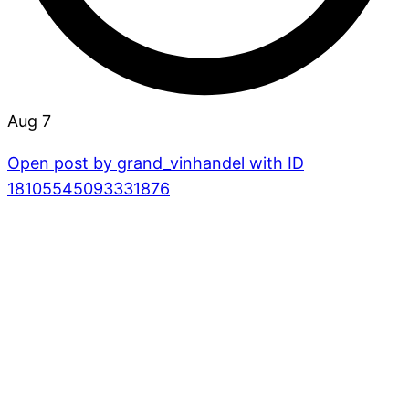
Aug 7
Open post by grand_vinhandel with ID
18105545093331876