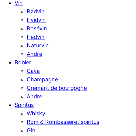
Vin
Rødvin
Hvidvin
Rosévin
Hedvin
Naturvin
Andre
Bobler
Cava
Champagne
Cremant de bourgogne
Andre
Spiritus
Whisky
Rom & Rombasseret spiritus
Gin