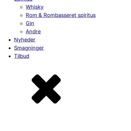
Whisky
Rom & Rombasseret spiritus
Gin
Andre
Nyheder
Smagninger
Tilbud