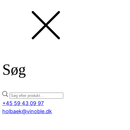
Søg
Products
search
+45 59 43 09 97
holbaek@vinoble.dk