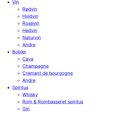
Vin
Rødvin
Hvidvin
Rosévin
Hedvin
Naturvin
Andre
Bobler
Cava
Champagne
Cremant de bourgogne
Andre
Spiritus
Whisky
Rom & Rombasseret spiritus
Gin