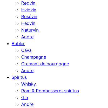
Rødvin
Hvidvin
Rosévin
Hedvin
Naturvin
Andre
Bobler
Cava
Champagne
Cremant de bourgogne
Andre
Spiritus
Whisky
Rom & Rombasseret spiritus
Gin
Andre