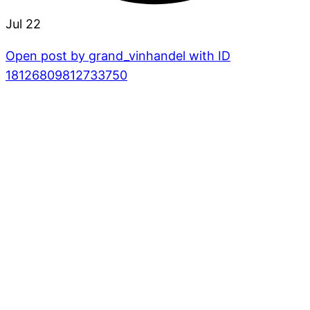
Jul 22
Open post by grand_vinhandel with ID
18126809812733750