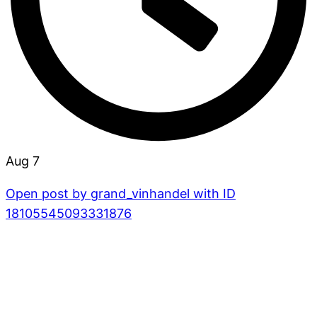
Aug 7
Open post by grand_vinhandel with ID
18105545093331876