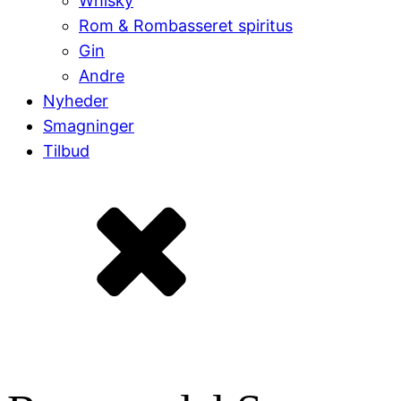
Whisky
Rom & Rombasseret spiritus
Gin
Andre
Nyheder
Smagninger
Tilbud