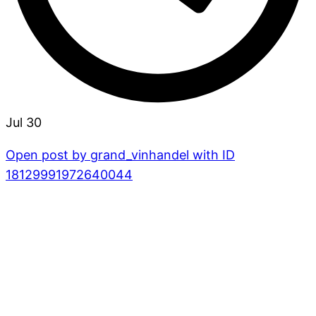
Jul 30
Open post by grand_vinhandel with ID
18129991972640044