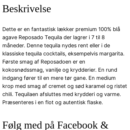
Reposado
Beskrivelse
Tequila
antal
Dette er en fantastisk lækker premium 100% blå
agave Reposado Tequila der lagrer i 7 til 8
måneder. Denne tequila nydes rent eller i de
klassiske tequila cocktails, eksempelvis margarita.
Første smag af Reposadoen er en
kokosnødssmag, vanilje og krydderier. En rund
indgang fører til en mere tør gane. En medium
krop med smag af cremet og sød karamel og ristet
chili. Tequilaen afsluttes med krydderi og varme.
Præsenteres i en flot og autentisk flaske.
Følg med på Facebook &