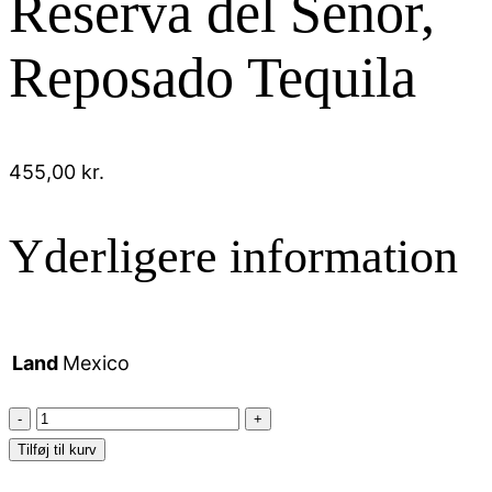
Reserva del Senor,
Reposado Tequila
455,00
kr.
Yderligere information
Land
Mexico
Reserva
del
Tilføj til kurv
Senor,