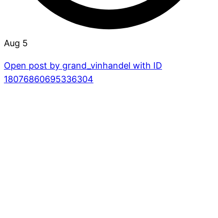
Aug 5
Open post by grand_vinhandel with ID
18076860695336304