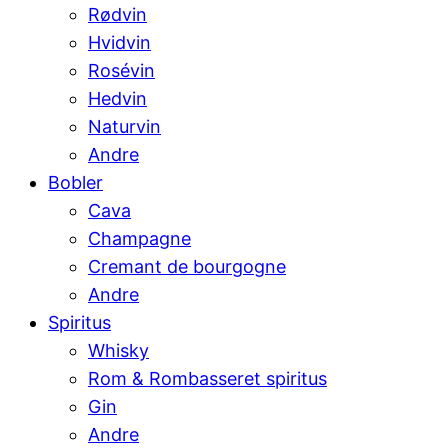
Rødvin
Hvidvin
Rosévin
Hedvin
Naturvin
Andre
Bobler
Cava
Champagne
Cremant de bourgogne
Andre
Spiritus
Whisky
Rom & Rombasseret spiritus
Gin
Andre