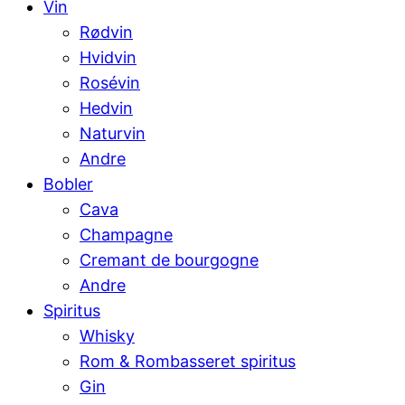
Vin
Rødvin
Hvidvin
Rosévin
Hedvin
Naturvin
Andre
Bobler
Cava
Champagne
Cremant de bourgogne
Andre
Spiritus
Whisky
Rom & Rombasseret spiritus
Gin