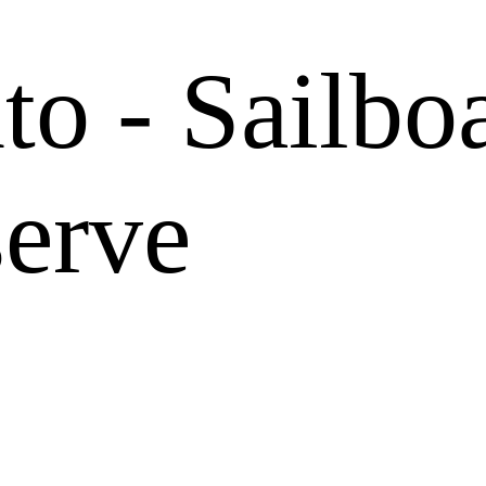
o - Sailboa
erve