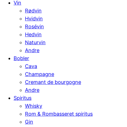
Vin
Rødvin
Hvidvin
Rosévin
Hedvin
Naturvin
Andre
Bobler
Cava
Champagne
Cremant de bourgogne
Andre
Spiritus
Whisky
Rom & Rombasseret spiritus
Gin