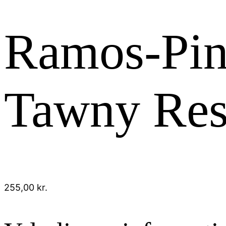
Ramos-Pint
Tawny Res
255,00
kr.