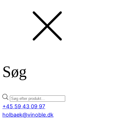
Søg
Products
search
+45 59 43 09 97
holbaek@vinoble.dk