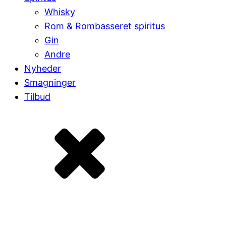
Whisky
Rom & Rombasseret spiritus
Gin
Andre
Nyheder
Smagninger
Tilbud