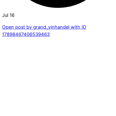
Jul 16
Open post by grand_vinhandel with ID
17898467406539463