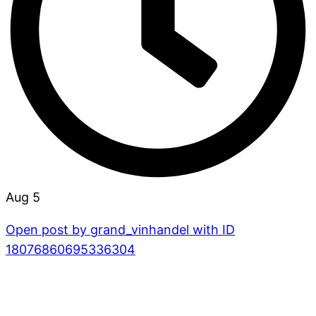
Aug 5
Open post by grand_vinhandel with ID
18076860695336304