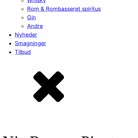
Whisky
Rom & Rombasseret spiritus
Gin
Andre
Nyheder
Smagninger
Tilbud