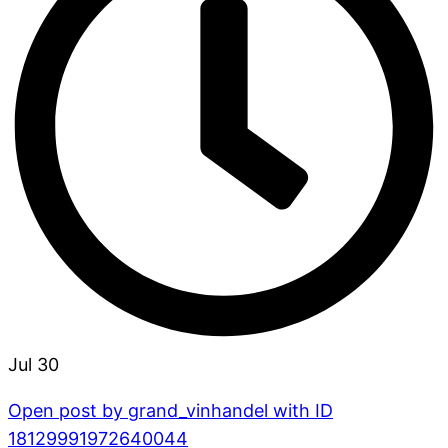
Jul 30
Open post by grand_vinhandel with ID
18129991972640044