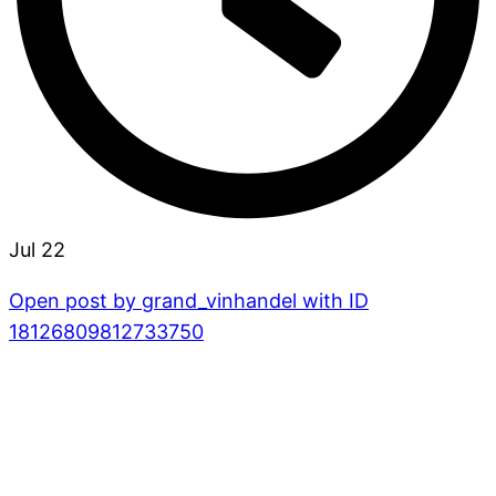
Jul 22
Open post by grand_vinhandel with ID
18126809812733750