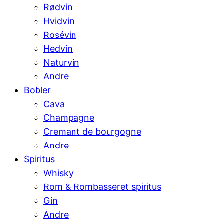
Rødvin
Hvidvin
Rosévin
Hedvin
Naturvin
Andre
Bobler
Cava
Champagne
Cremant de bourgogne
Andre
Spiritus
Whisky
Rom & Rombasseret spiritus
Gin
Andre