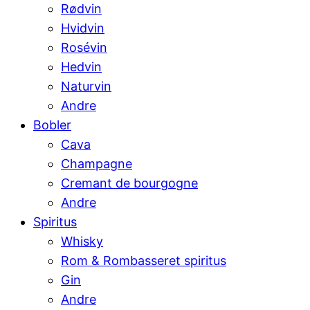
Rødvin
Hvidvin
Rosévin
Hedvin
Naturvin
Andre
Bobler
Cava
Champagne
Cremant de bourgogne
Andre
Spiritus
Whisky
Rom & Rombasseret spiritus
Gin
Andre