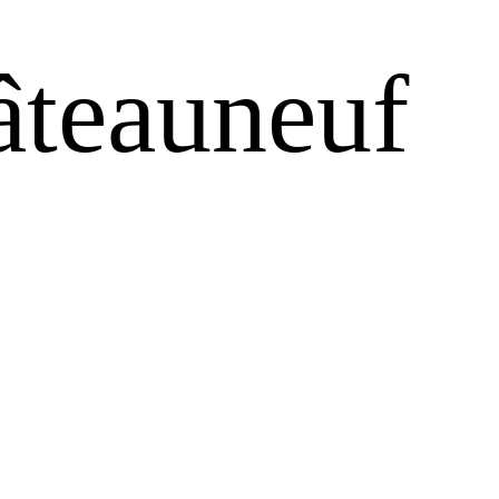
âteauneuf