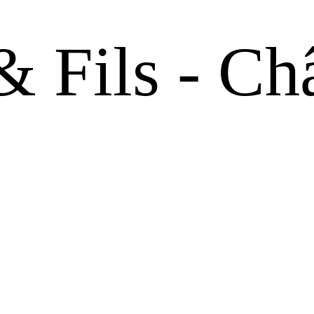
 Fils - Ch