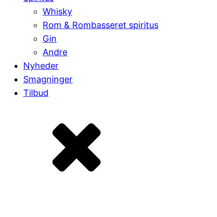
Whisky
Rom & Rombasseret spiritus
Gin
Andre
Nyheder
Smagninger
Tilbud