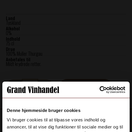
Land
Tyskland
Alkohol
0%
Indhold
75 cl
Drue
100% Muller Thurgau
Anbefales til
Mildt krydrede retter.
Konig
Tilføj til kurv
&
Krieger,
Muller
Thurgau,
Denne hjemmeside bruger cookies
Alkoholfri
antal
Vi bruger cookies til at tilpasse vores indhold og
annoncer, til at vise dig funktioner til sociale medier og til
Beskrivelse