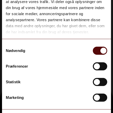
at analysere vores trafik. Vi deler også oplysninger om
din brug af vores hjemmeside med vores partnere inden
Ren elegance - inspirerende frugt og blomster, med et
for sociale medier, annonceringspartnere og
strejf af urter. På ganen båret af bløde aromaer af
analysepartnere. Vores partnere kan kombinere disse
kernefrugt. Vores anbefaling Denne alkoholfrie
Aldersbekræftelse
data med andre oplysninger, du har givet dem, eller som
Müller-Thurgau er et vidunderligt tilbehør til mildt
Du skal være 18 år gammel for at deltage.
de har indsamlet fra din brug af deres tjenester.
krydrede retter.
JA
Samtykkevalg
Nødvendig
NEJ
Præferencer
Statistik
Marketing
Følg med på Facebook & Instagram
Grand Vinhandel Vinoble Holbæk