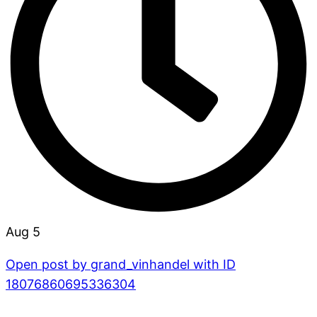
Aug 5
Open post by grand_vinhandel with ID
18076860695336304