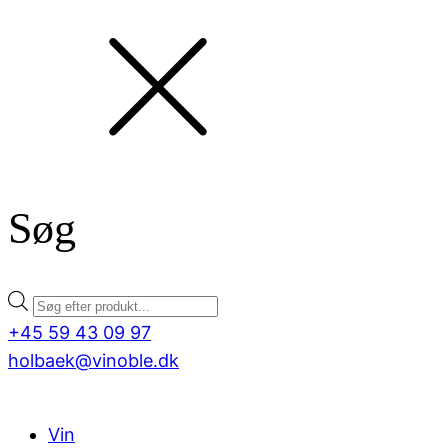
Søg
Products
search
+45 59 43 09 97
holbaek@vinoble.dk
Vin