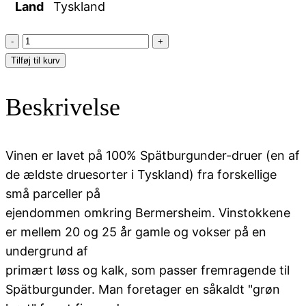
Land
Tyskland
Geils
-
Tilføj til kurv
Spatburgunder
Trocken
Beskrivelse
antal
Vinen er lavet på 100% Spätburgunder-druer (en af
de ældste druesorter i Tyskland) fra forskellige
små parceller på
ejendommen omkring Bermersheim. Vinstokkene
er mellem 20 og 25 år gamle og vokser på en
undergrund af
primært løss og kalk, som passer fremragende til
Spätburgunder. Man foretager en såkaldt "grøn