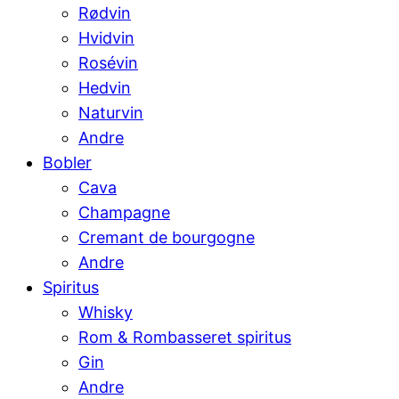
Rødvin
Hvidvin
Rosévin
Hedvin
Naturvin
Andre
Bobler
Cava
Champagne
Cremant de bourgogne
Andre
Spiritus
Whisky
Rom & Rombasseret spiritus
Gin
Andre