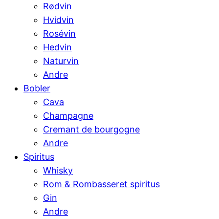
Rødvin
Hvidvin
Rosévin
Hedvin
Naturvin
Andre
Bobler
Cava
Champagne
Cremant de bourgogne
Andre
Spiritus
Whisky
Rom & Rombasseret spiritus
Gin
Andre