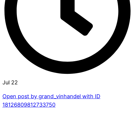
Jul 22
Open post by grand_vinhandel with ID
18126809812733750