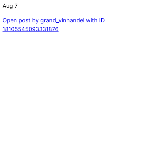
Aug 7
Open post by grand_vinhandel with ID
18105545093331876