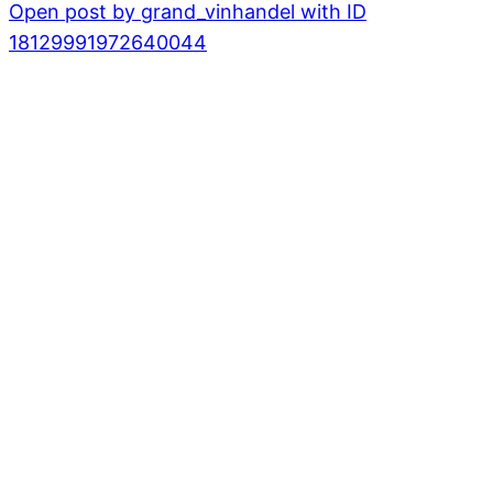
Open post by grand_vinhandel with ID
18129991972640044