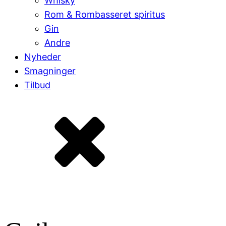
Whisky
Rom & Rombasseret spiritus
Gin
Andre
Nyheder
Smagninger
Tilbud