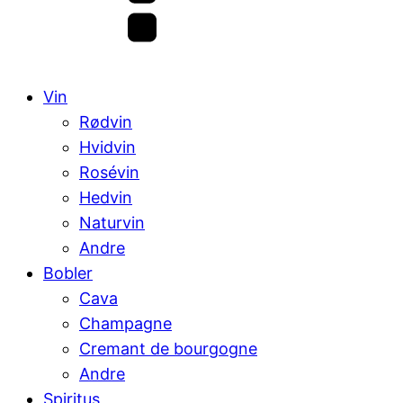
Vin
Rødvin
Hvidvin
Rosévin
Hedvin
Naturvin
Andre
Bobler
Cava
Champagne
Cremant de bourgogne
Andre
Spiritus