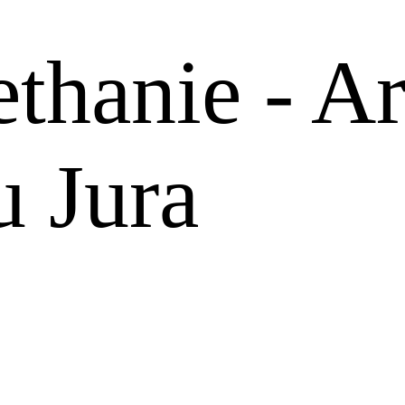
thanie - Ar
 Jura