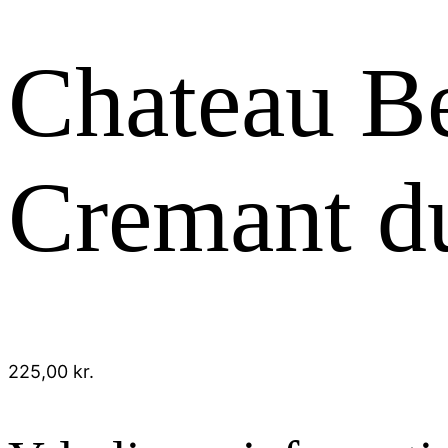
Chateau Be
Cremant du
225,00
kr.