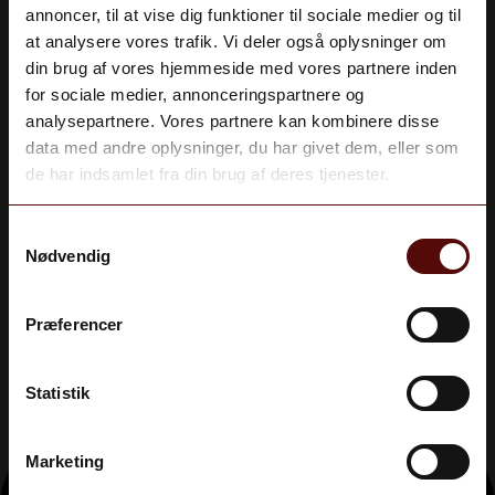
annoncer, til at vise dig funktioner til sociale medier og til
med en bagetiket, som giver garanti for årgang og
at analysere vores trafik. Vi deler også oplysninger om
oplysning om aftapningsdato. Det er fantastisk at
din brug af vores hjemmeside med vores partnere inden
opleve, hvor forskellige årgangene i virkeligheden er,
for sociale medier, annonceringspartnere og
og hvor 'levende' meget gamle årgange kan være,
analysepartnere. Vores partnere kan kombinere disse
selvom de generelt vil virke blødere end nyere
Aldersbekræftelse
data med andre oplysninger, du har givet dem, eller som
årgange, som er mere domineret af alkoholen.
Du skal være 18 år gammel for at deltage.
de har indsamlet fra din brug af deres tjenester.
årgangsarmagnac er en oplagt gave til jubilæum eller
JA
runde fødselsdage.
Samtykkevalg
Nødvendig
NEJ
Præferencer
Statistik
Marketing