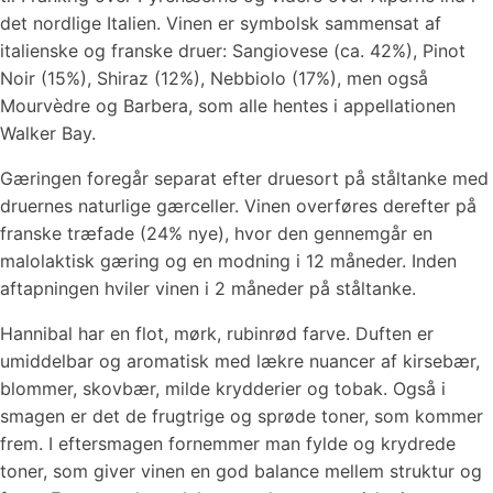
det nordlige Italien. Vinen er symbolsk sammensat af
italienske og franske druer: Sangiovese (ca. 42%), Pinot
Noir (15%), Shiraz (12%), Nebbiolo (17%), men også
Mourvèdre og Barbera, som alle hentes i appellationen
Walker Bay.
Gæringen foregår separat efter druesort på ståltanke med
druernes naturlige gærceller. Vinen overføres derefter på
franske træfade (24% nye), hvor den gennemgår en
malolaktisk gæring og en modning i 12 måneder. Inden
aftapningen hviler vinen i 2 måneder på ståltanke.
Hannibal har en flot, mørk, rubinrød farve. Duften er
umiddelbar og aromatisk med lækre nuancer af kirsebær,
blommer, skovbær, milde krydderier og tobak. Også i
smagen er det de frugtrige og sprøde toner, som kommer
frem. I eftersmagen fornemmer man fylde og krydrede
toner, som giver vinen en god balance mellem struktur og