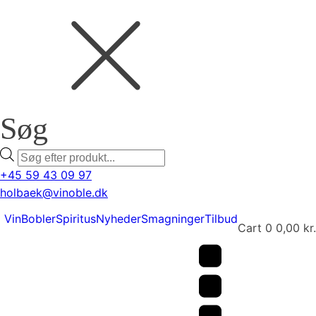
Søg
Products
search
+45 59 43 09 97
holbaek@vinoble.dk
Vin
Bobler
Spiritus
Nyheder
Smagninger
Tilbud
Cart
0
0,00
kr.