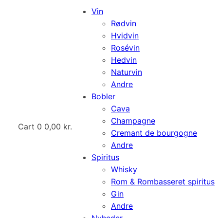
Vin
Rødvin
Hvidvin
Rosévin
Hedvin
Naturvin
Andre
Bobler
Cava
Champagne
Cart
0
0,00
kr.
Cremant de bourgogne
Andre
Spiritus
Whisky
Rom & Rombasseret spiritus
Gin
Andre
Nyheder