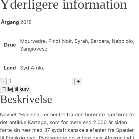
Yderligere information
Årgang
2018
Mourvedre, Pinot Noir, Syrah, Barbera, Nebbiolo,
Drue
Sangiovese
Land
Syd Afrika
Bouchard
Finlayson
Tilføj til kurv
Beskrivelse
-
Hannibal
antal
Navnet ”Hannibal” er hentet fra den berømte hærfører fra
det antikke Kartago, som for mere end 2.000 år siden
førte sin hær med 37 sydafrikanske elefanter fra Spanien
til Frankrig over Pyrenæerne og videre over Alperne ind i