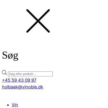
Søg
Products
search
+45 59 43 09 97
holbaek@vinoble.dk
Vin