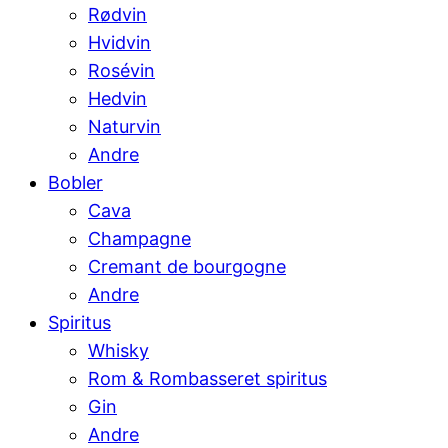
Rødvin
Hvidvin
Rosévin
Hedvin
Naturvin
Andre
Bobler
Cava
Champagne
Cremant de bourgogne
Andre
Spiritus
Whisky
Rom & Rombasseret spiritus
Gin
Andre