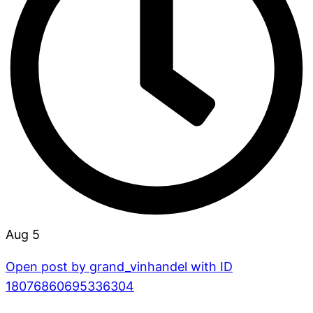
Aug 5
Open post by grand_vinhandel with ID
18076860695336304