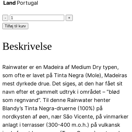
Land
Portugal
Blandy's
Madeira,
Tilføj til kurv
Rainwater
Medium
Beskrivelse
Dry
antal
Rainwater er en Madeira af Medium Dry typen,
som ofte er lavet på Tinta Negra (Mole), Madeiras
mest dyrkede drue. Det siges, at den har fået sit
navn efter et gammelt udtryk i området – ”blød
som regnvand”. Til denne Rainwater henter
Blandy’s Tinta Negra-druerne (100%) på
nordkysten af øen, nær São Vicente, på vinmarker
anlagt i terrasser (300-400 m.o.h.) på vulkansk