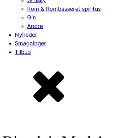
Whisky
Rom & Rombasseret spiritus
Gin
Andre
Nyheder
Smagninger
Tilbud