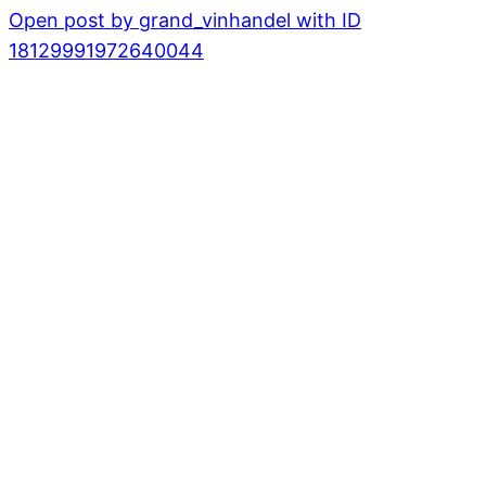
Open post by grand_vinhandel with ID
18129991972640044