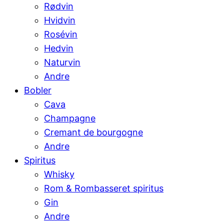
Rødvin
Hvidvin
Rosévin
Hedvin
Naturvin
Andre
Bobler
Cava
Champagne
Cremant de bourgogne
Andre
Spiritus
Whisky
Rom & Rombasseret spiritus
Gin
Andre