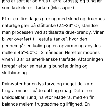
jord af sort ler og grus (Terra Grossa) og tung ler
som krakelerer i tørken (Massapez).
Efter ca. fire dages gæring med skind og druernes
naturlige gær på ståltanke (24-26° C), standser
man processen ved at tilsætte drue-brandy. Vinen
bliver overført til ”estufa-tanke”, hvor den
gennemgår en køling og en opvarmnings-cyklus
mellem 45°-50°C i 3 måneder. Herefter modnes
vinen i 3 år på amerikanske træfade. Aftapningen
foregår efter en naturlig bundfældning og
slutblanding.
Rainwater har en lys farve og meget delikate
frugtaromaer i både duft og smag. Det er en
umiddelbar, rund, halvtør Madeira, med en fin
balance mellem frugtsødme og liflighed. En