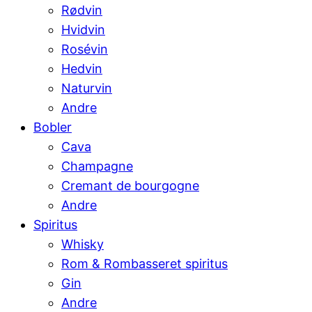
Rødvin
Hvidvin
Rosévin
Hedvin
Naturvin
Andre
Bobler
Cava
Champagne
Cremant de bourgogne
Andre
Spiritus
Whisky
Rom & Rombasseret spiritus
Gin
Andre