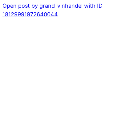
Open post by grand_vinhandel with ID
18129991972640044