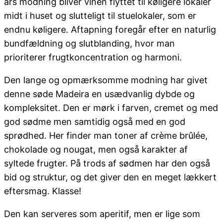
års modning bliver vinen flyttet til køligere lokaler
midt i huset og slutteligt til stuelokaler, som er
endnu køligere. Aftapning foregår efter en naturlig
bundfældning og slutblanding, hvor man
prioriterer frugtkoncentration og harmoni.
Den lange og opmærksomme modning har givet
denne søde Madeira en usædvanlig dybde og
kompleksitet. Den er mørk i farven, cremet og med
god sødme men samtidig også med en god
sprødhed. Her finder man toner af crème brûlée,
chokolade og nougat, men også karakter af
syltede frugter. På trods af sødmen har den også
bid og struktur, og det giver den en meget lækkert
eftersmag. Klasse!
Den kan serveres som aperitif, men er lige som