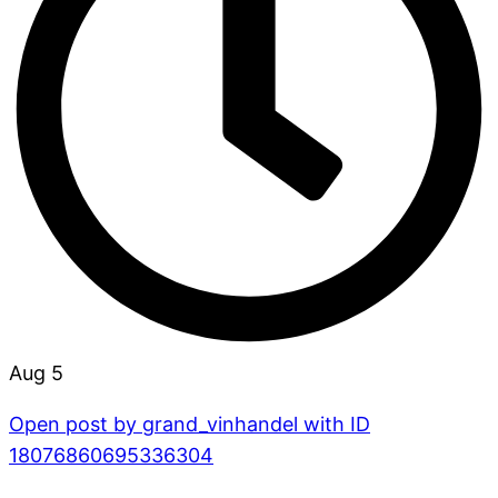
Aug 5
Open post by grand_vinhandel with ID
18076860695336304