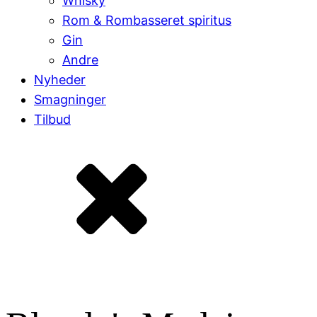
Whisky
Rom & Rombasseret spiritus
Gin
Andre
Nyheder
Smagninger
Tilbud