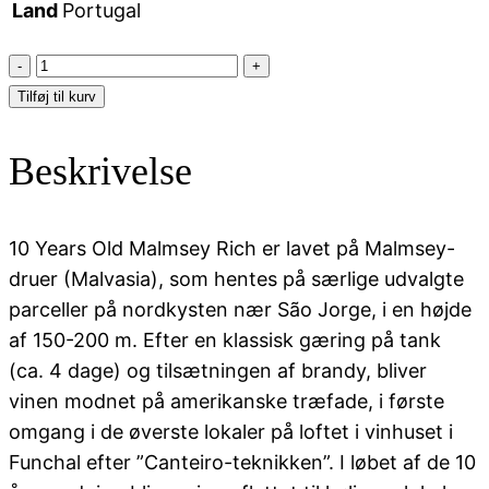
Land
Portugal
Blandy's
Madeira,
Tilføj til kurv
10
Years
Beskrivelse
Malmsey
Rich
50
10 Years Old Malmsey Rich er lavet på Malmsey-
cl.
druer (Malvasia), som hentes på særlige udvalgte
antal
parceller på nordkysten nær São Jorge, i en højde
af 150-200 m. Efter en klassisk gæring på tank
(ca. 4 dage) og tilsætningen af brandy, bliver
vinen modnet på amerikanske træfade, i første
omgang i de øverste lokaler på loftet i vinhuset i
Funchal efter ”Canteiro-teknikken”. I løbet af de 10