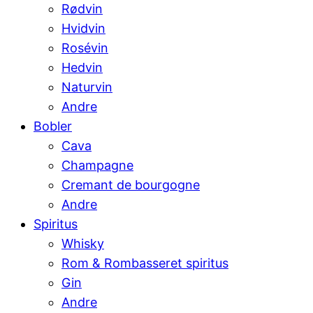
Rødvin
Hvidvin
Rosévin
Hedvin
Naturvin
Andre
Bobler
Cava
Champagne
Cremant de bourgogne
Andre
Spiritus
Whisky
Rom & Rombasseret spiritus
Gin
Andre