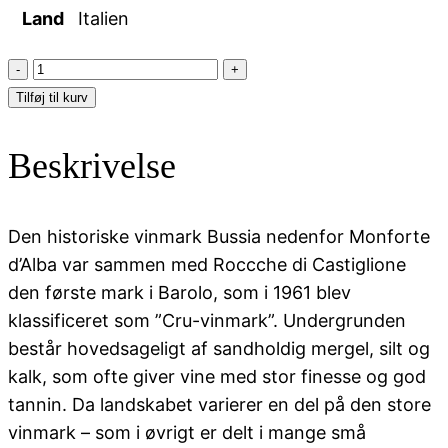
Land
Italien
Alberto
Ballarin
Tilføj til kurv
Barolo
Bussia
Beskrivelse
antal
Den historiske vinmark Bussia nedenfor Monforte
d’Alba var sammen med Roccche di Castiglione
den første mark i Barolo, som i 1961 blev
klassificeret som ”Cru-vinmark”. Undergrunden
består hovedsageligt af sandholdig mergel, silt og
kalk, som ofte giver vine med stor finesse og god
tannin. Da landskabet varierer en del på den store
vinmark – som i øvrigt er delt i mange små