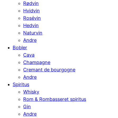
Rødvin
Hvidvin
Rosévin
Hedvin
Naturvin
Andre
Bobler
Cava
Champagne
Cremant de bourgogne
Andre
Spiritus
Whisky
Rom & Rombasseret spiritus
Gin
Andre