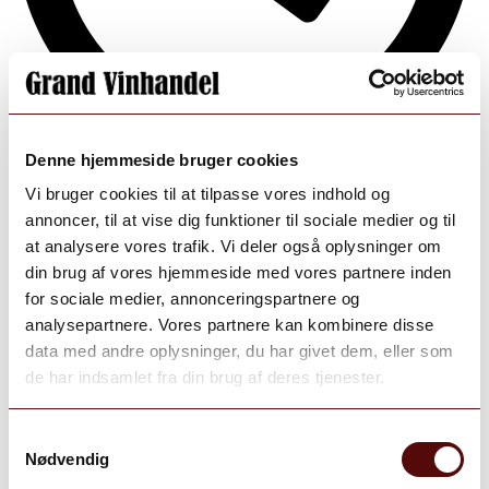
Denne hjemmeside bruger cookies
Aug 7
Vi bruger cookies til at tilpasse vores indhold og
annoncer, til at vise dig funktioner til sociale medier og til
Open post by grand_vinhandel with ID
at analysere vores trafik. Vi deler også oplysninger om
18105545093331876
din brug af vores hjemmeside med vores partnere inden
for sociale medier, annonceringspartnere og
analysepartnere. Vores partnere kan kombinere disse
data med andre oplysninger, du har givet dem, eller som
de har indsamlet fra din brug af deres tjenester.
Samtykkevalg
Nødvendig