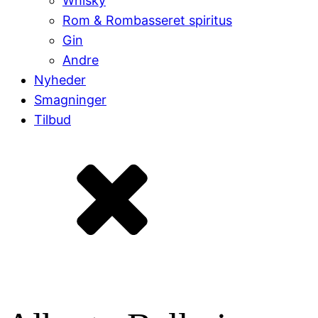
Whisky
Rom & Rombasseret spiritus
Gin
Andre
Nyheder
Smagninger
Tilbud