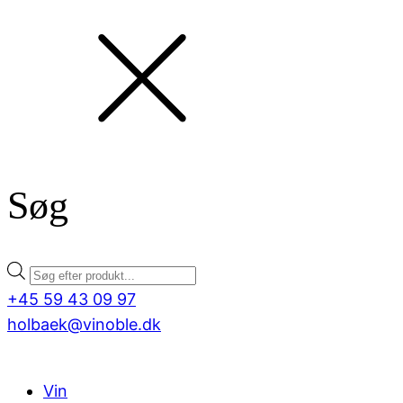
Søg
Products
search
+45 59 43 09 97
holbaek@vinoble.dk
Vin