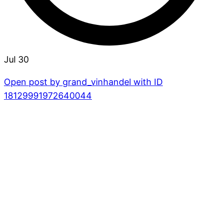
Jul 30
Open post by grand_vinhandel with ID
18129991972640044