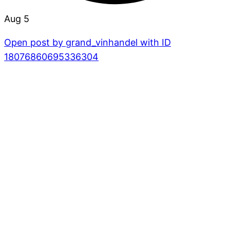
Aug 5
Open post by grand_vinhandel with ID
18076860695336304