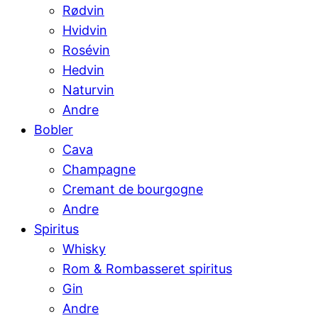
Rødvin
Hvidvin
Rosévin
Hedvin
Naturvin
Andre
Bobler
Cava
Champagne
Cremant de bourgogne
Andre
Spiritus
Whisky
Rom & Rombasseret spiritus
Gin
Andre