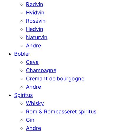
Rødvin
Hvidvin
Rosévin
Hedvin
Naturvin
Andre
Bobler
Cava
Champagne
Cremant de bourgogne
Andre
Spiritus
Whisky
Rom & Rombasseret spiritus
Gin
Andre