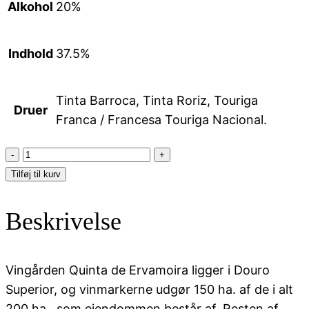
Alkohol
20%
Indhold
37.5%
Tinta Barroca, Tinta Roriz, Touriga
Druer
Franca / Francesa Touriga Nacional.
10
YEARS
Tilføj til kurv
TAWNY
ERVAMOIRA
Beskrivelse
Ramos-
Pinto
antal
Vingården Quinta de Ervamoira ligger i Douro
Superior, og vinmarkerne udgør 150 ha. af de i alt
200 ha., som ejendommen består af. Resten af