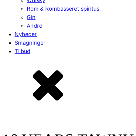
Whisky
Rom & Rombasseret spiritus
Gin
Andre
Nyheder
Smagninger
Tilbud