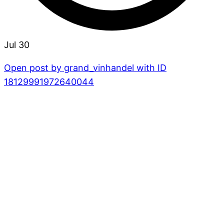
Jul 30
Open post by grand_vinhandel with ID
18129991972640044