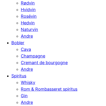
Rødvin
Hvidvin
Rosévin
Hedvin
Naturvin
Andre
Bobler
Cava
Champagne
Cremant de bourgogne
Andre
Spiritus
Whisky
Rom & Rombasseret spiritus
Gin
Andre