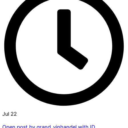
Jul 22
Open post by grand_vinhandel with ID