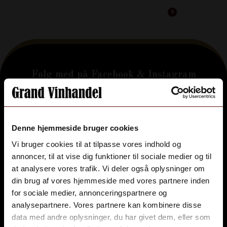
0
Cart
Følg med på Facebook & Instagram
Grand Vinhandel Vinoble Holbæk
vinoble4300
Denne hjemmeside bruger cookies
grand_vinhandel
grand_vinhandel
grand_vinhandel
grand_vinhandel
Aug 5
Jul 30
Jul 22
Jul 16
Vi bruger cookies til at tilpasse vores indhold og
annoncer, til at vise dig funktioner til sociale medier og til
Grand Vinhandel Vinoble Holbæk
at analysere vores trafik. Vi deler også oplysninger om
Ahlgade 48, 4300 Holbæk
din brug af vores hjemmeside med vores partnere inden
+45 59 43 09 97
for sociale medier, annonceringspartnere og
CVR: 41788690
analysepartnere. Vores partnere kan kombinere disse
Aldersbekræftelse
data med andre oplysninger, du har givet dem, eller som
Du skal være 18 år gammel for at deltage.