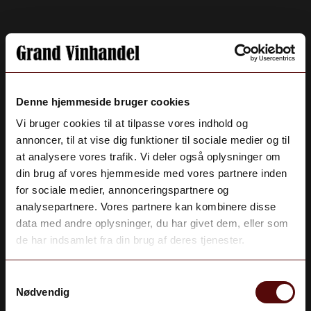
Denne hjemmeside bruger cookies
Vi bruger cookies til at tilpasse vores indhold og
annoncer, til at vise dig funktioner til sociale medier og til
at analysere vores trafik. Vi deler også oplysninger om
din brug af vores hjemmeside med vores partnere inden
for sociale medier, annonceringspartnere og
analysepartnere. Vores partnere kan kombinere disse
Aldersbekræftelse
Ahlgade 48, 4300 Holbæk •
+45 59 43 09 97
data med andre oplysninger, du har givet dem, eller som
Du skal være 18 år gammel for at deltage.
•
holbaek@vinoble.dk
de har indsamlet fra din brug af deres tjenester.
JA
Samtykkevalg
Nødvendig
NEJ